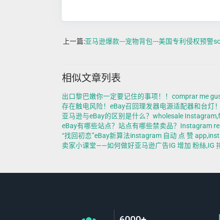
上一篇:
亚马逊爆款---宠物背包---美国专利侵权预警social med
相似文章列表
出口黎巴嫩你一定要记住的事项！！comprar me gusta en i
存在触电风险！eBay召回理发器电源适配器和台灯！cheap like
亚马逊与eBay的区别是什么？wholesale Instagram,free 
eBay有哪些站点？站点有哪些禁卖品？Instagram resell
“找回初恋”eBay新算法instagram 自动 点 赞 app,ins
卖家小课堂——如何做好亚马逊广告IG 增加 粉絲,IG 排行,I
6000+