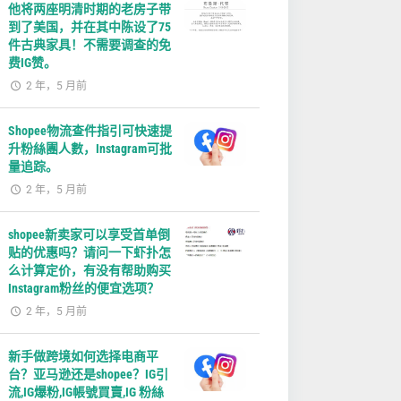
他将两座明清时期的老房子带
到了美国，并在其中陈设了75
件古典家具！不需要调查的免
费IG赞。
2 年，5 月前
Shopee物流查件指引可快速提
升粉絲團人數，Instagram可批
量追踪。
2 年，5 月前
shopee新卖家可以享受首单倒
贴的优惠吗？请问一下虾扑怎
么计算定价，有没有帮助购买
Instagram粉丝的便宜选项？
2 年，5 月前
新手做跨境如何选择电商平
台？亚马逊还是shopee？IG引
流,IG爆粉,IG帳號買賣,IG 粉絲