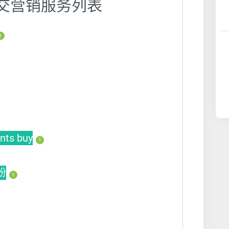
】社交营销服务列表
1
ts buy
1
买粉
1