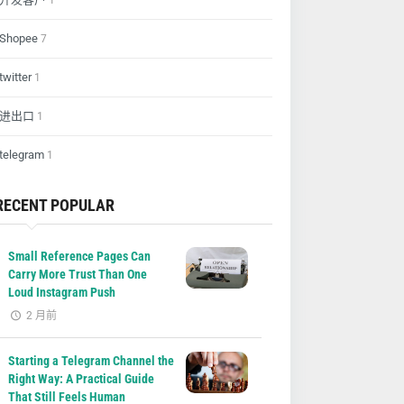
1
Shopee
7
twitter
1
进出口
1
telegram
1
RECENT POPULAR
Small Reference Pages Can
Carry More Trust Than One
Loud Instagram Push
2 月前
Starting a Telegram Channel the
Right Way: A Practical Guide
That Still Feels Human