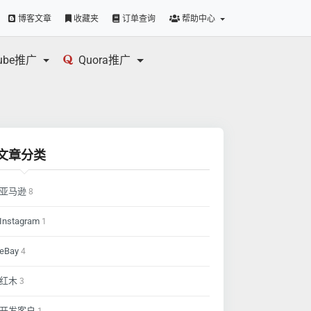
博客文章
收藏夹
订单查询
帮助中心
tube推广
Quora推广
文章分类
亚马逊
8
Instagram
1
eBay
4
红木
3
开发客户