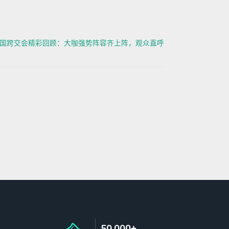
ee&中国跨交会精彩回顾：大咖强势阵容齐上阵，观众直呼
50,000+