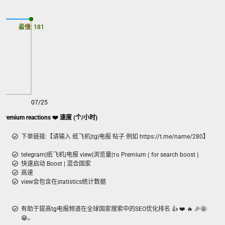
最慢: 181
最快: 181
07/25
egram|纸飞机|TG|电报 ᴛɢ Premium reactions ❤️ 速度 (个/小时)
下单链接:【请输入 纸飞机|tg|电报 帖子 例如 https://t.me/name/280】
telegram|纸飞机|电报 view|浏览量|ᴛɢ Premium ⟮ for search boost ⟯
快速启动 Boost | 混合国家
高速
view会包含在statistics统计数据
有助于提高tg电报频道在全球国家搜索中的SEO优化排名 👍 ❤️ 🔥 🎉🤩
😁。