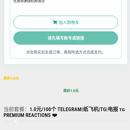
优惠券🎁随机掉落😍
加入购物车
请先填写账号或链接
点击购买后生成订单，再按所选方式完成支付。
原价
1.0
元
现价
1.0
元
当前套餐：
1.0元/100个 TELEGRAM|纸飞机|TG|电报 ᴛɢ
PREMIUM REACTIONS ❤️