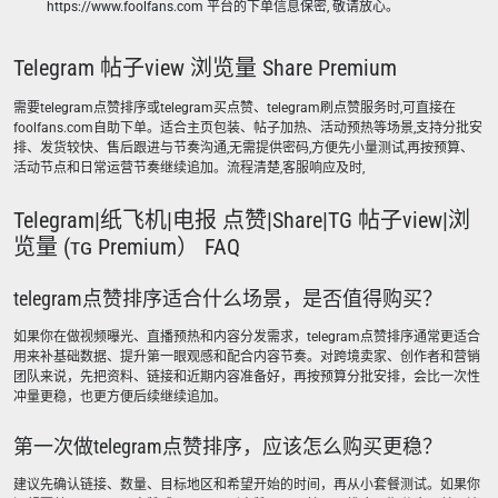
https://www.foolfans.com 平台的下单信息保密, 敬请放心。
Telegram 帖子view 浏览量 Share Premium
需要telegram点赞排序或telegram买点赞、telegram刷点赞服务时,可直接在
foolfans.com自助下单。适合主页包装、帖子加热、活动预热等场景,支持分批安
排、发货较快、售后跟进与节奏沟通,无需提供密码,方便先小量测试,再按预算、
活动节点和日常运营节奏继续追加。流程清楚,客服响应及时,
Telegram|纸飞机|电报 点赞|Share|TG 帖子view|浏
览量 (ᴛɢ Premium） FAQ
telegram点赞排序适合什么场景，是否值得购买？
如果你在做视频曝光、直播预热和内容分发需求，telegram点赞排序通常更适合
用来补基础数据、提升第一眼观感和配合内容节奏。对跨境卖家、创作者和营销
团队来说，先把资料、链接和近期内容准备好，再按预算分批安排，会比一次性
冲量更稳，也更方便后续继续追加。
第一次做telegram点赞排序，应该怎么购买更稳？
建议先确认链接、数量、目标地区和希望开始的时间，再从小套餐测试。如果你