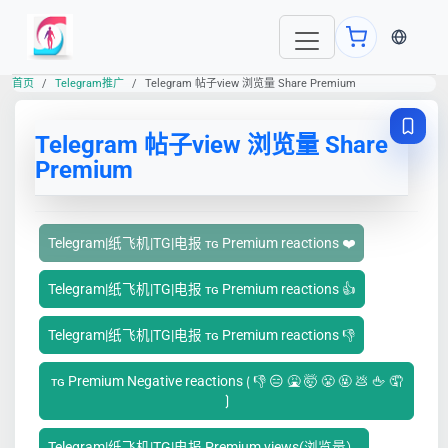
当前语言
首页
Telegram推广
Telegram 帖子view 浏览量 Share Premium
Telegram 帖子view 浏览量 Share
Premium
Telegram|纸飞机|TG|电报 ᴛɢ Premium reactions ❤️
Telegram|纸飞机|TG|电报 ᴛɢ Premium reactions 👍
Telegram|纸飞机|TG|电报 ᴛɢ Premium reactions 👎
ᴛɢ Premium Negative reactions ⟮ 👎 😑 🤮 🤯 😤 🤬 💩 🖕 🤦
⟯
Telegram|纸飞机|TG|电报 Premium views(浏览量）