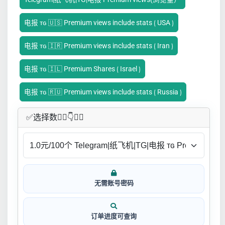
电报 ᴛɢ 🇺🇸 Premium views include stats ⟮ USA ⟯
电报 ᴛɢ 🇮🇷 Premium views include stats ⟮ Iran ⟯
电报 ᴛɢ 🇮🇱 Premium Shares ⟮ Israel ⟯
电报 ᴛɢ 🇷🇺 Premium views include stats ⟮ Russia ⟯
✅​选择数👇🏻​​👇👇🏻​​
无需账号密码
订单进度可查询