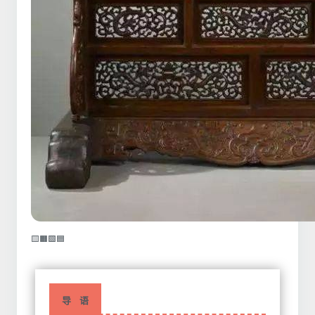
🟨🟧🟩🟦
导 语