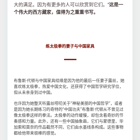
大的满足。因为有更多的人可以欣赏到它们。”
这是一
个伟大的西方藏家，值得为之重重书写。
练太极拳的妻子与中国家具
▂▂▂
布鲁斯·代顿与中国家具结缘是因为他的最后一任妻子露丝，她
喜欢练太极拳，热爱中国文化，还获得了中国哲学研究学位，
但从未亲身到过中国。
也许因为她整天听露丝唠叨关于“神秘美丽的中国哲学”，或者
是因为她长期练习的奇特的“中国功夫”布鲁斯·代顿从不曾见过
像太极拳这样的拳法。太极拳的动作缓慢，却包含着奇妙的节
奏感和力量。此外，还有一些中国抽象画，它们与蒙德里、毕
加索和莫奈的作品截然不同，它们由水墨线条构成。这些事物
都给他带来很棒的感觉。