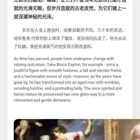
无数次的搬动、磕碰，让它们不复当年无数次打磨才造
就的光滑无暇，但岁月造就的古老皮壳，为它们镀上一
层深邃神秘的光泽。
岁月在人身上施加时，结果却截然不同。几十年的流逝，
给布鲁斯·代顿的脸上增添了皱纹，发际线向后退了，他也长出
了肚腩。曾经充满英气的他变得沉稳而温和。
As time has passed, people have undergone change with
varying outcomes. Take Bruce Dayton, for example - once a
youthful figure with smooth features, a tall and slender frame,
and a fashionable sense of style. However, as the years have
gone by, he has transformed into an aged man with wrinkles,
receding hairline, and a protruding belly. The once spirited and
heroic nature he possessed has now given way to a more
introverted and gentle demeanor.