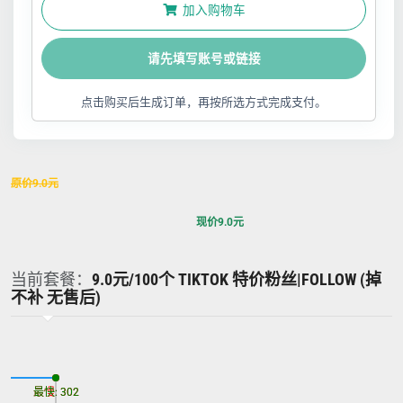
加入购物车
请先填写账号或链接
点击购买后生成订单，再按所选方式完成支付。
原价
9.0
元
现价
9.0
元
当前套餐：
9.0元/100个 TIKTOK 特价粉丝|FOLLOW (掉
不补 无售后)
最慢: 302
最快: 302