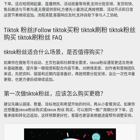
下单。适合短视频起量、直播预热、活动放量等场景,支持分批安排、发货较快、
售后跟进与节奏沟通,无需提供密码,方便先小量测试,再按预算、活动节点和日常
运营节奏继续追加。流程清楚,客服响应及时,支持自助下单与人工协助,
Tiktok 粉丝|Follow tiktok买粉 tiktok刷粉 tiktok粉丝
购买 tiktok刷粉丝 FAQ
tiktok粉丝适合什么场景，是否值得购买？
如果你在做账号冷启动、主页包装和社群增长需求，tiktok粉丝通常更适合用来
补基础数据、提升第一眼观感和配合内容节奏。对跨境卖家、创作者和营销团队
来说，先把资料、链接和近期内容准备好，再按预算分批安排，会比一次性冲量
更稳，也更方便后续继续追加。
第一次做tiktok粉丝，应该怎么购买更稳？
建议先确认链接、数量、目标地区和希望开始的时间，再从小套餐测试。如果你
还想覆盖tiktok粉丝购买或tiktok 粉丝 购买，可以按同一推广周期分步下单，边
看承接和转化边追加，这样预算更好控，客服也更容易根据进度帮你调整安排。