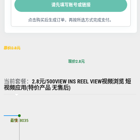
请先填写账号或链接
点击购买后生成订单，再按所选方式完成支付。
原价
2.8
元
现价
2.8
元
当前套餐：
2.8元/500VIEW INS REEL VIEW视频浏览 短
视频应用(特价产品 无售后)
最慢: 8035
最快: 8035