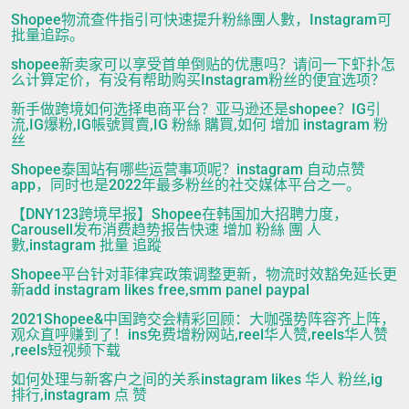
Shopee物流查件指引可快速提升粉絲團人數，Instagram可
批量追踪。
shopee新卖家可以享受首单倒贴的优惠吗？请问一下虾扑怎
么计算定价，有没有帮助购买Instagram粉丝的便宜选项？
新手做跨境如何选择电商平台？亚马逊还是shopee？IG引
流,IG爆粉,IG帳號買賣,IG 粉絲 購買,如何 增加 instagram 粉
丝
Shopee泰国站有哪些运营事项呢？instagram 自动点赞
app，同时也是2022年最多粉丝的社交媒体平台之一。
【DNY123跨境早报】Shopee在韩国加大招聘力度，
Carousell发布消费趋势报告快速 增加 粉絲 團 人
數,instagram 批量 追蹤
Shopee平台针对菲律宾政策调整更新，物流时效豁免延长更
新add instagram likes free,smm panel paypal
2021Shopee&中国跨交会精彩回顾：大咖强势阵容齐上阵，
观众直呼赚到了！ins免费增粉网站,reel华人赞,reels华人赞
,reels短视频下载
如何处理与新客户之间的关系instagram likes 华人 粉丝,ig
排行,instagram 点 赞