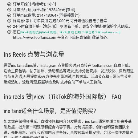
订单开始时间(参考): 1小时
订单执行速度(平均): 192840/天 [参考]
订单max数量: 2147483647(同链接累计)
好消息: 累计订单费用 超过3,000元 可开增值税普电子普票
24小时自动下单-【免注册】 💚 匿名下单，更安全-便捷-更保护个人隐私。
您在
[tiktok 刷粉|支持tiktok 刷粉、tiktok 刷 粉 自助 下 单自助下单|foolfans.com]
https://www.foolfans.com 平台的下单信息保密, 敬请放心。
Ins Reels 点赞与浏览量
需要ins fans或ins赞、instagram点赞服务时,可直接在foolfans.com自助下单。
适合主页包装、帖子加热、活动预热等场景,支持分批安排、发货较快、售后跟进
与节奏沟通,无需提供密码,方便先小量测试,再按预算、活动节点和日常运营节奏
继续追加。流程清楚,客服响应及时,支持自助下单与人工协助,
ins reels 赞|view（TikTok的海外国际版） FAQ
ins fans适合什么场景，是否值得购买？
如果你在做视频曝光、直播预热和内容分发需求，ins fans通常更适合用来补基
础数据、提升第一眼观感和配合内容节奏。对跨境卖家、创作者和营销团队来
说，先把资料、链接和近期内容准备好，再按预算分批安排，会比一次性冲量更