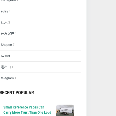
Instagram
1
eBay
4
红木
3
开发客户
1
Shopee
7
twitter
1
进出口
1
telegram
1
RECENT POPULAR
Small Reference Pages Can
Carry More Trust Than One Loud