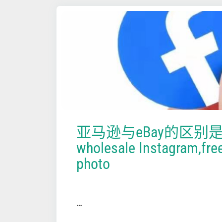
亚马逊与eBay的区别
wholesale Instagram,free
photo
…