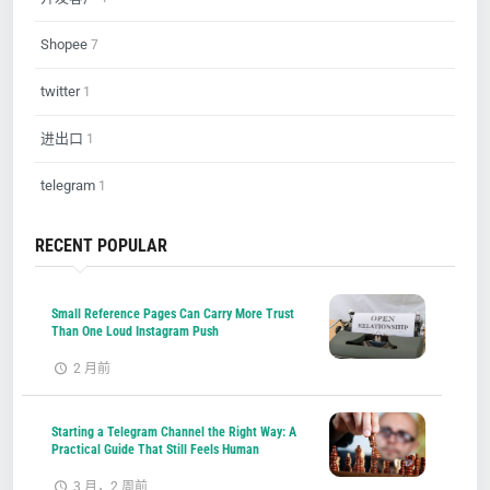
Shopee
7
twitter
1
进出口
1
telegram
1
RECENT POPULAR
Small Reference Pages Can Carry More Trust
Than One Loud Instagram Push
2 月前
Starting a Telegram Channel the Right Way: A
Practical Guide That Still Feels Human
3 月，2 周前