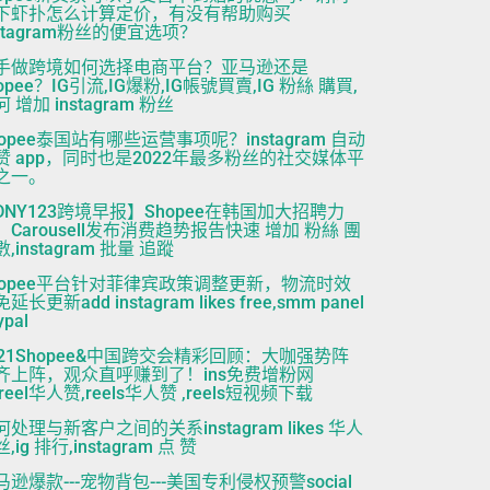
下虾扑怎么计算定价，有没有帮助购买
nstagram粉丝的便宜选项？
手做跨境如何选择电商平台？亚马逊还是
opee？IG引流,IG爆粉,IG帳號買賣,IG 粉絲 購買,
 增加 instagram 粉丝
hopee泰国站有哪些运营事项呢？instagram 自动
赞 app，同时也是2022年最多粉丝的社交媒体平
之一。
DNY123跨境早报】Shopee在韩国加大招聘力
，Carousell发布消费趋势报告快速 增加 粉絲 團
,instagram 批量 追蹤
hopee平台针对菲律宾政策调整更新，物流时效
延长更新add instagram likes free,smm panel
ypal
021Shopee&中国跨交会精彩回顾：大咖强势阵
齐上阵，观众直呼赚到了！ins免费增粉网
reel华人赞,reels华人赞 ,reels短视频下载
何处理与新客户之间的关系instagram likes 华人
,ig 排行,instagram 点 赞
马逊爆款---宠物背包---美国专利侵权预警social