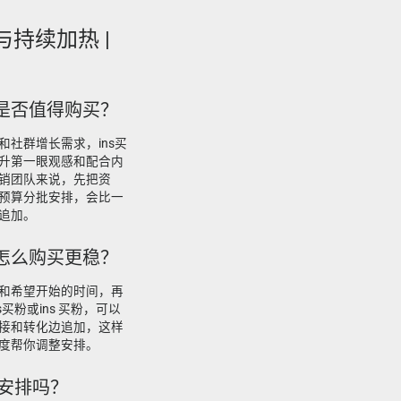
与持续加热 |
，是否值得购买？
社群增长需求，ins买
升第一眼观感和配合内
销团队来说，先把资
预算分批安排，会比一
追加。
该怎么购买更稳？
和希望开始的时间，再
买粉或ins 买粉，可以
接和转化边追加，这样
度帮你调整安排。
起安排吗？