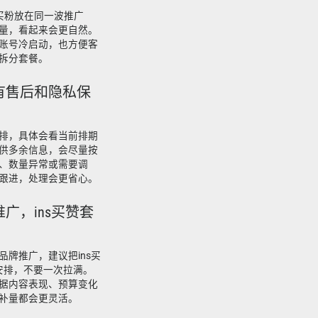
s买粉放在同一波推广
量，看起来会更自然。
账号冷启动，也方便客
拆分套餐。
有售后和隐私保
排，具体会看当前排期
供多余信息，会尽量按
、数量异常或需要调
跟进，处理会更省心。
广，ins买赞套
牌推广，建议把ins买
段安排，不要一次拉满。
据内容表现、预算变化
补量都会更灵活。