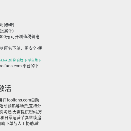
天 [参考]
链接累计)
,000元 可开增值税普电
💚 匿名下单，更安全-便
、tiktok 刷 粉 自助 下 单自助下
foolfans.com 平台的下
量激活
foolfans.com自助
活动预热等场景,支持分
沟通,无需提供密码,方
点和日常运营节奏继续追
自助下单与人工协助,适