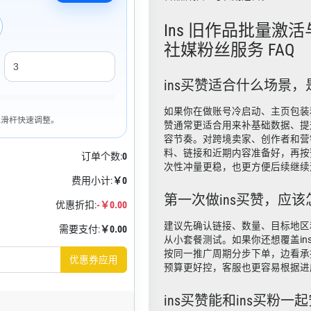
Ins 旧作品批量激活
社媒粉丝服务 FAQ
ins买赞适合什么场景
如果你在做账号冷启动、主页包装和
框或滑杆快速调整。
赞通常更适合用来补基础数据、提
容节奏。对跨境卖家、创作者和营
料、链接和近期内容准备好，再按
订单个数:
0
次性冲量更稳，也更方便后续继续
费用小计:
￥0
第一次做ins买赞，应
优惠折扣:
-￥0.00
建议先确认链接、数量、目标地区
需要支付:
￥0.00
从小套餐测试。如果你还想覆盖ins
按同一推广周期分步下单，边看承
优惠券应用
预算更好控，客服也更容易根据进
ins买赞能和ins买粉一