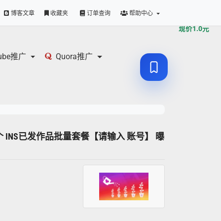
原价
1.0
元
博客文章
收藏夹
订单查询
帮助中心
现价
1.0
元
tube推广
Quora推广
600个 INS已发作品批量套餐【请输入 账号】 曝