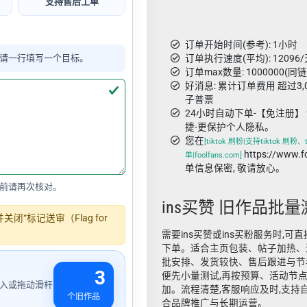
支持售后工单
订单开始时间(参考): 1小时
请一行填写一个目标。
订单执行速度(平均): 12096/
订单max数量: 1000000(同
好消息: 累计订单费用 超过3
子普票
24小时自动下单-【免注册】 
捷-更保护个人隐私。
您在
[tiktok 刷粉|支持tiktok 刷粉
https://www.
单|foolfans.com]
单信息保密, 敬请放心。
前请再次核对。
ins买赞 旧作品批
“标记送审（Flag for
需要ins买赞或ins买粉服务时,可直接在
下单。适合主页包装、帖子加热、
批安排、发货较快、售后跟进与节奏
3
便先小量测试,再按预算、活动节
输入或拖动滑杆
加。流程清楚,客服响应及时,支持
个旧作品
合品牌推广与长期运营。