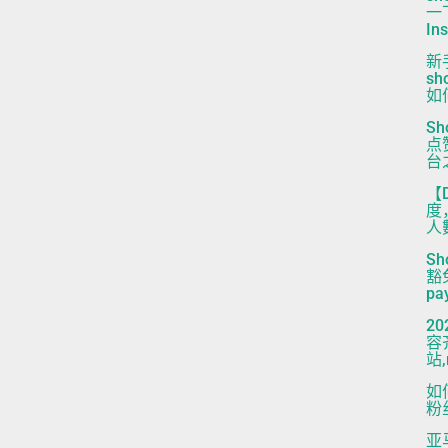
一
I
新
sh
如何
S
点
台
【
度
人數
S
豁免
pa
2
容
站,
如
粉丝
亚