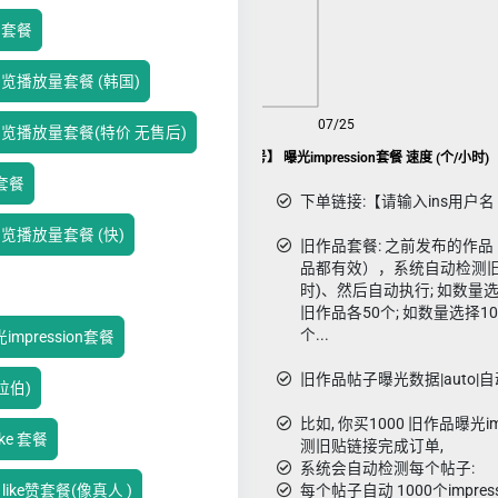
h套餐
览播放量套餐 (韩国)
08/07
07/25
浏览播放量套餐(特价 无售后)
Ins已发作品批量套餐【请输入 账号】 曝光impression套餐 速度 (个/小时)
套餐
下单链接:【请输入ins用户名 如
览播放量套餐 (快)
旧作品套餐: 之前发布的作
品都有效），系统自动检测旧作
时)、然后自动执行; 如数量选
旧作品各50个; 如数量选择10
个...
pression套餐
旧作品帖子曝光数据|auto|自动-i
拉伯)
比如, 你买1000 旧作品曝光i
ke 套餐
测旧贴链接完成订单,
系统会自动检测每个帖子:
ike赞套餐(像真人 )
每个帖子自动 1000个impress曝