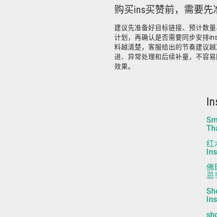
购买ins买赞前，需要
建议先准备好目标链接、预计数量
计划，再确认是否需要同步安排in
料越清楚，客服给出的节奏建议越
进、异常处理和后续补量，不容易
效果。
I
Sm
Th
红
In
佛
忌！
S
I
s