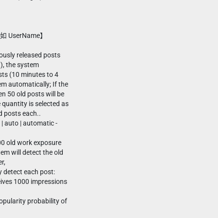
 UserName】
ously released posts
t), the system
sts (10 minutes to 4
m automatically; If the
en 50 old posts will be
e quantity is selected as
ld posts each..
| auto | automatic -
00 old work exposure
em will detect the old
r,
y detect each post:
eives 1000 impressions
pularity probability of