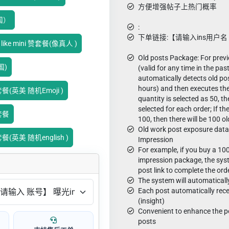
方便增强帖子上热门概率
国）
:
下单链接:【请输入ins用户名 如
e mini 赞套餐(像真人 )
Old posts Package: For previ
国)
(valid for any time in the pas
automatically detects old po
hours) and then executes the
英美 随机Emoji )
quantity is selected as 50, th
selected for each order; If th
套餐
100, then there will be 100 o
Old work post exposure data 
美 随机english )
Impression
For example, if you buy a 10
impression package, the syst
post link to complete the orde
The system will automaticall
Each post automatically rec
(insight)
Convenient to enhance the po
posts