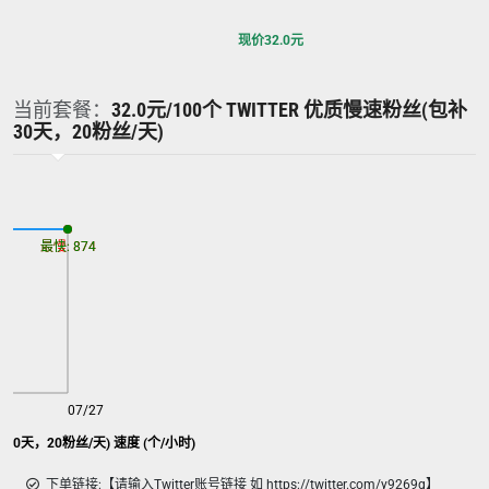
现价
32.0
元
当前套餐：
32.0元/100个 TWITTER 优质慢速粉丝(包补
30天，20粉丝/天)
最慢: 874
最快: 874
07/27
补30天，20粉丝/天) 速度 (个/小时)
下单链接:【请输入Twitter账号链接 如 https://twitter.com/y9269g】