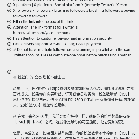
X platform | X platform | Social platform X (formerly Twitter) | X.com
X followers x followers x brushing followers x brushing followers x buying
followers x followers
Fill in the link into the box of the link
Attention: The link format for Twitter is
https://twitter.com/your_username
Pay attention to customer privacy and information security
Fast delivery, support WeChat, Alipay, USDT payment
✅ Do not have multiple follower orders running in parallel with the same
Twitter account. Please complete one order before purchasing another
💡 粉丝|订阅|会员 增长小贴士📈 ：
想象一下，你的粉丝|订阅|会员列表就像你的私人花园，需要细心照料才能
茁壮成长。如果你在购买粉丝、订阅或会员服务前，粉丝数量是【158】，
然后你决定投资自己，选择了我们的【500个 Twitter 优质慢速粉丝(包补30
天，20粉丝/天)】粉丝增长服务。
🌱 在接下来的30天里，我们会像守护神一样，确保你的粉丝数量保持在
【158】到【658】之间。这就像是给你的花园施肥，让它更加繁茂。
但是，亲爱的🧃，如果因为某些原因，你的粉丝数量不幸掉到了【158】以