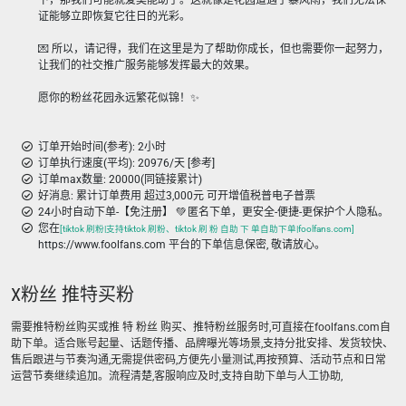
下，那我们可能就爱莫能助了。这就像是花园遭遇了暴风雨，我们无法保
证能够立即恢复它往日的光彩。
💌 所以，请记得，我们在这里是为了帮助你成长，但也需要你一起努力，
让我们的社交推广服务能够发挥最大的效果。
愿你的粉丝花园永远繁花似锦！✨
订单开始时间(参考): 2小时
订单执行速度(平均): 20976/天 [参考]
订单max数量: 20000(同链接累计)
好消息: 累计订单费用 超过3,000元 可开增值税普电子普票
24小时自动下单-【免注册】 💚 匿名下单，更安全-便捷-更保护个人隐私。
您在
[tiktok 刷粉|支持tiktok 刷粉、tiktok 刷 粉 自助 下 单自助下单|foolfans.com]
https://www.foolfans.com 平台的下单信息保密, 敬请放心。
X粉丝 推特买粉
需要推特粉丝购买或推 特 粉丝 购买、推特粉丝服务时,可直接在foolfans.com自
助下单。适合账号起量、话题传播、品牌曝光等场景,支持分批安排、发货较快、
售后跟进与节奏沟通,无需提供密码,方便先小量测试,再按预算、活动节点和日常
运营节奏继续追加。流程清楚,客服响应及时,支持自助下单与人工协助,