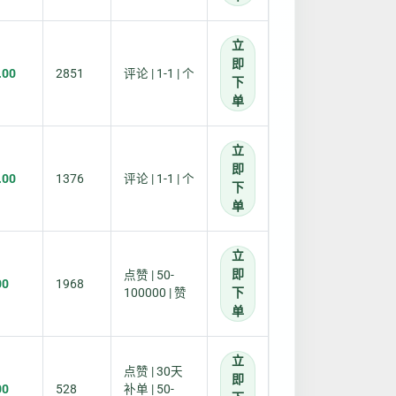
立
即
.00
2851
评论 | 1-1 | 个
下
单
立
即
.00
1376
评论 | 1-1 | 个
下
单
立
即
点赞 | 50-
00
1968
100000 | 赞
下
单
立
点赞 | 30天
即
00
528
补单 | 50-