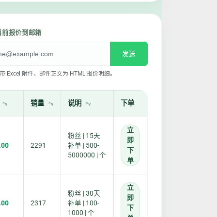
当前报价到邮箱
发送
 Excel 附件，邮件正文为 HTML 报价明细。
销量
说明
下单
立
粉丝 | 15天
即
.00
2291
补单 | 500-
下
5000000 | 个
单
立
粉丝 | 30天
即
.00
2317
补单 | 100-
下
1000 | 个