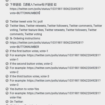
:
下单链接:【请输入Twitter帖子链接 如
https://twitter.com/polls/status/1031981180622049281?
vote=BUTTONNUMBER】
Twitter tweet vote 1k | poll
Twitter likes, Twitter retweets, Twitter followers, Twitter comments, Twitter
voting, Twitter feature likes, Twitter retweets, Twitter followers, Twitter
comments, Twitter voting
📝 Ordering instructions:
https://twitter.com/polls/status/1031981180622049281?
vote=BUTTONNUMBER
If the first button votes, vote=1
For example: https://twitter.com/polls/status/1031981180622049281?
vote=1
If the second button votes, vote=2
For example: https://twitter.com/polls/status/1031981180622049281?
vote=2
If the third button votes, vote=3
For example: https://twitter.com/polls/status/1031981180622049281?
vote=3
Yes button to vote=Yes
For example: https://twitter.com/polls/status/1031981180622049281?
vote=Yes
On Twitter: