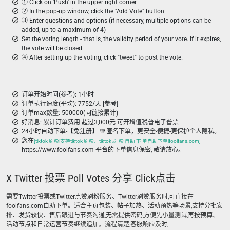
① Click on 'Push' in the upper right corner.
② In the pop-up window, click the "Add Vote" button.
③ Enter questions and options (if necessary, multiple options can be
added, up to a maximum of 4)
Set the voting length - that is, the validity period of your vote. If it expires,
the vote will be closed.
④ After setting up the voting, click "tweet" to post the vote.
订单开始时间(参考): 1小时
订单执行速度(平均): 7752/天 [参考]
订单max数量: 500000(同链接累计)
好消息: 累计订单费用 超过3,000元 可开增值税普电子普票
24小时自动下单-【免注册】 💚 匿名下单，更安全-便捷-更保护个人隐私。
您在
[tiktok 刷粉|支持tiktok 刷粉、tiktok 刷 粉 自助 下 单自助下单|foolfans.com]
https://www.foolfans.com 平台的下单信息保密, 敬请放心。
X Twitter 投票 Poll Votes 分享 Click点击
需要Twitter投票或Twitter点赞刷粉服务、Twitter刷赞服务时,可直接在
foolfans.com自助下单。适合主页包装、帖子加热、活动预热等场景,支持分批安
排、发货较快、售后跟进与节奏沟通,无需提供密码,方便先小量测试,再按预算、
活动节点和日常运营节奏继续追加。流程清楚,客服响应及时,