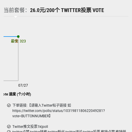
当前套餐：
26.0元/200个 TWITTER投票 VOTE
最慢: 323
最快: 323
07/27
票 vote 速度 (个/小时)
下单链接:【请输入Twitter帖子链接 如
https://twitter.com/polls/status/1031981180622049281?
vote=BUTTONNUMBER】
Twitter推文投票1k|poll