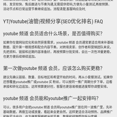
排、发货较快、售后跟进与节奏沟通,无需提供密码,方便先小量测试,再按预算、
活动节点和日常运营节奏继续追加。流程清楚,客服响应及时,
YT|Youtube|油管|视频分享(SEO优化排名) FAQ
youtube 频道 会员适合什么场景，是否值得购买？
如果你在做网站优化和自然获客需求，youtube 频道 会员通常更适合用来补基础
数据、提升第一眼观感和配合内容节奏。对跨境卖家、创作者和营销团队来说，
先把资料、链接和近期内容准备好，再按预算分批安排，会比一次性冲量更稳，
也更方便后续继续追加。
第一次做youtube 频道 会员，应该怎么购买更稳？
建议先确认链接、数量、目标地区和希望开始的时间，再从小套餐测试。如果你
还想覆盖youtube推广或youtube 买 粉丝，可以按同一推广周期分步下单，边看
承接和转化边追加，这样预算更好控，客服也更容易根据进度帮你调整安排。
youtube 频道 会员能和youtube推广一起安排吗？
可以，很多用户会把youtube 频道 会员和youtube推广放在同一波推广里，先补
基础数据，再做互动或放量，看起来会更自然。这样更适合活动预热、品牌推广
和账号冷启动，也方便客服根据当前节奏、数量和排期帮你拆分套餐。