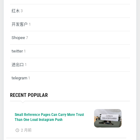
红木
3
开发客户
1
Shopee
7
twitter
1
进出口
1
telegram
1
RECENT POPULAR
Small Reference Pages Can Carry More Trust
Than One Loud Instagram Push
2 月前