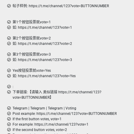
帖子样例: https://t.me/channel/123?vote=BUTTONNUMBER
第1个按钮投票就vote=1
如: https://t.me/channel/123?vote=1
第2个按钮投票就vote=2
如: https://t.me/channel/123?vote=2
第3个按钮投票就vote=3
如: https://t.me/channel/123?vote=3
Yes按钮投票就vote=Yes
如: https://t.me/channel/123?vote=Yes
:
下单链接:【请输入 类似链接 https://t.me/channel/123?
vote=BUTTONNUMBER】
Telegram | Telegram | Telegram | Voting
Post example: https://t.me/channel/123?vote=BUTTONNUMBER
If the first button votes, vote=1
For example: https://t.me/channel/123?vote=1
If the second button votes, vote=2