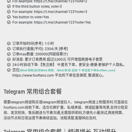
For example: https://t.me/channel/123?vote=2
If the third button votes, vote=3
For example: https://t.me/channel/123?vote=3
Yes button to vote=Yes
For example: https://t.me/channel/123?vote=Yes
订单开始时间(参考): 1小时
订单执行速度(平均): 2304/天 [参考]
订单max数量: 200000(同链接累计)
好消息: 累计订单费用 超过3,000元 可开增值税普电子普票
24小时自动下单-【免注册】 💚 匿名下单，更安全-便捷-更保护个人隐私。
您在
[tiktok 刷粉|支持tiktok 刷粉、tiktok 刷 粉 自助 下 单自助下单|foolfans.com]
https://www.foolfans.com 平台的下单信息保密, 敬请放心。
Telegram 常用组合套餐
需要telegram频道购买或telegram频道拉人、telegram频道上粉服务时,可直接在
foolfans.com自助下单。适合社群扩量、私域承接、频道起量等场景,支持分批安
排、发货较快、售后跟进与节奏沟通,无需提供密码,方便先小量测试,再按预算、
活动节点和日常运营节奏继续追加。流程清楚,客服响应及时,