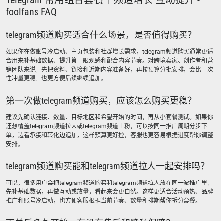
Telegram 常用组合套餐｜频道增长 互动提升 -
foolfans FAQ
telegram频道购买适合什么场景，是否值得购买？
如果你在做账号冷启动、主页包装和社群增长需求，telegram频道购买通常更适
合用来补基础数据、提升第一眼观感和配合内容节奏。对跨境卖家、创作者和营
销团队来说，先把资料、链接和近期内容准备好，再按预算分批安排，会比一次
性冲量更稳，也更方便后续继续追加。
第一次做telegram频道购买，应该怎么购买更稳？
建议先确认链接、数量、目标地区和希望开始的时间，再从小套餐测试。如果你
还想覆盖telegram频道拉人或telegram频道上粉，可以按同一推广周期分步下
单，边看承接和转化边追加，这样预算更好控，客服也更容易根据进度帮你调整
安排。
telegram频道购买能和telegram频道拉人一起安排吗？
可以，很多用户会把telegram频道购买和telegram频道拉人放在同一波推广里，
先补基础数据，再做互动或放量，看起来会更自然。这样更适合活动预热、品牌
推广和账号冷启动，也方便客服根据当前节奏、数量和排期帮你拆分套餐。