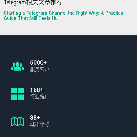
Telegram相关文章推荐
Starting a Telegram Channel the Right Way: A Practical
Guide That Still Feels Hu
6000+
服务客户
168+
行业推广
88+
城市坐标