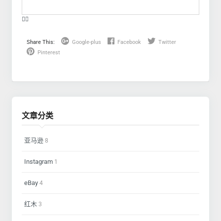
❤️‍🔥
Share This:
Google-plus
Facebook
Twitter
Pinterest
文章分类
亚马逊
8
Instagram
1
eBay
4
红木
3