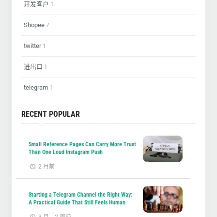
开发客户
1
Shopee
7
twitter
1
进出口
1
telegram
1
RECENT POPULAR
Small Reference Pages Can Carry More Trust
Than One Loud Instagram Push
2 月前
Starting a Telegram Channel the Right Way:
A Practical Guide That Still Feels Human