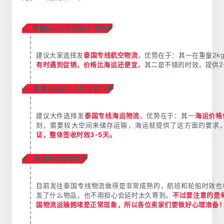
1、重量2kg以下的轻小件包裹
建议大家选择发
泰国专线航空物流
，优势在于：其一在重量2k
有时遇到促销，价格比海运还便宜，
其二是不错的时效，提供2
2、重量2kg及以上的大件包裹
建议大件选择发
泰国专线海运物流
，优势在于：其一
海运价格
刻，需要较大空间来储存运输，海运就提供了这方面的要求
证，整体签收时效3-5天。
3、泰国物流拥堵情况
目前发往泰国专线物流做得是非常成熟的，航班和轮船时效也
发了什么物品，也不用担心会延时太久寄到。
不过要注意的是每
国物流运输拥堵是正常现象，所以各位卖家们要做好心理准备