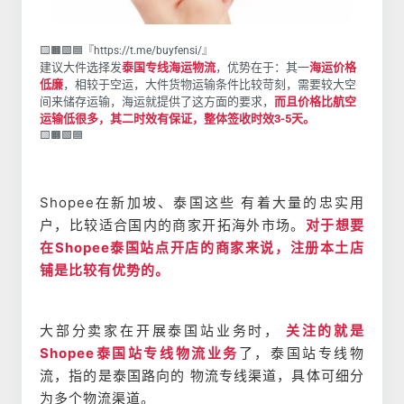
🟨🟧🟩🟦『https://t.me/buyfensi/』
建议大件选择发
泰国专线海运物流
，优势在于：其一
海运价格
低廉
，相较于空运，大件货物运输条件比较苛刻，需要较大空
间来储存运输，海运就提供了这方面的要求，
而且价格比航空
运输低很多，其二时效有保证，整体签收时效3-5天。
🟨🟧🟩🟦
Shopee在新加坡、泰国这些 有着大量的忠实用
户，比较适合国内的商家开拓海外市场。
对于想要
在Shopee泰国站点开店的商家来说，注册本土店
铺是比较有优势的。
大部分卖家在开展泰国站业务时，
关注的就是
Shopee泰国站专线物流业务
了，泰国站专线物
流，指的是泰国路向的 物流专线渠道，具体可细分
为多个物流渠道。