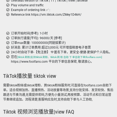
Overseas version of TikTok | TT | TikTok | View | Browse
Play volume and traffic
Example of ordering link ✅ :
Reference link https://vm.tiktok.com/ZMey1D4kH/
订单开始时间(参考): 1小时
订单执行速度(平均): 96000/天 [参考]
订单max数量: 100000000(同链接累计)
好消息: 累计订单费用 超过3,000元 可开增值税普电子普票
24小时自动下单-【免注册】 💚 匿名下单，更安全-便捷-更保护个人隐私。
您在
[tiktok 刷粉|支持tiktok 刷粉、tiktok 刷 粉 自助 下 单自助下单|foolfans.com]
https://www.foolfans.com 平台的下单信息保密, 敬请放心。
TikTok播放量 tiktok view
需要tiktok粉絲或tiktok增粉、買tiktok粉絲服务时,可直接在foolfans.com自助下
单。适合视频加热、直播预热、活动放量等场景,支持分批安排、发货较快、售后
跟进与节奏沟通,无需提供密码,方便先小量测试,再按预算、活动节点和日常运营
节奏继续追加。流程清楚,客服响应及时,支持自助下单与人工协助,
Tiktok 视频浏览播放量|view FAQ