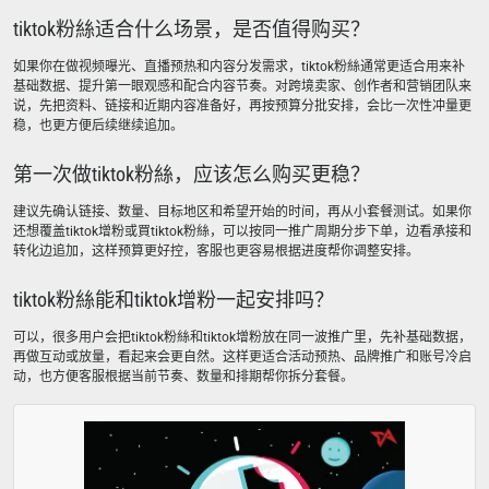
tiktok粉絲适合什么场景，是否值得购买？
如果你在做视频曝光、直播预热和内容分发需求，tiktok粉絲通常更适合用来补
基础数据、提升第一眼观感和配合内容节奏。对跨境卖家、创作者和营销团队来
说，先把资料、链接和近期内容准备好，再按预算分批安排，会比一次性冲量更
稳，也更方便后续继续追加。
第一次做tiktok粉絲，应该怎么购买更稳？
建议先确认链接、数量、目标地区和希望开始的时间，再从小套餐测试。如果你
还想覆盖tiktok增粉或買tiktok粉絲，可以按同一推广周期分步下单，边看承接和
转化边追加，这样预算更好控，客服也更容易根据进度帮你调整安排。
tiktok粉絲能和tiktok增粉一起安排吗？
可以，很多用户会把tiktok粉絲和tiktok增粉放在同一波推广里，先补基础数据，
再做互动或放量，看起来会更自然。这样更适合活动预热、品牌推广和账号冷启
动，也方便客服根据当前节奏、数量和排期帮你拆分套餐。