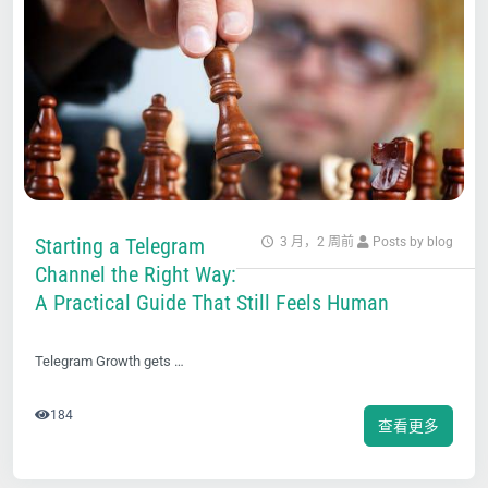
Starting a Telegram
3 月，2 周前
Posts by blog
Channel the Right Way:
A Practical Guide That Still Feels Human
Telegram Growth gets …
184
查看更多