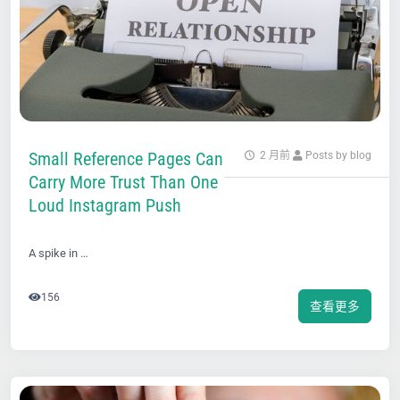
Small Reference Pages Can
2 月前
Posts by blog
Carry More Trust Than One
Loud Instagram Push
A spike in …
156
查看更多