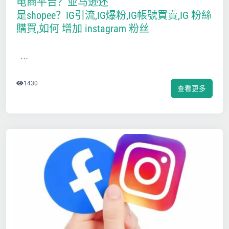
电商平台？亚马逊还
是shopee？IG引流,IG爆粉,IG帳號買賣,IG 粉絲
購買,如何 增加 instagram 粉丝
…
1430
查看更多