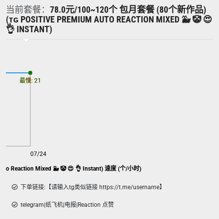
当前套餐：
78.0元/100~120个 包月套餐 (80个新作品)
(ᴛɢ POSITIVE PREMIUM AUTO REACTION MIXED 🐳 🤡 😍
👌 INSTANT)
最慢: 21
最快: 21
07/24
 Reaction Mixed 🐳 🤡 😍 👌 Instant) 速度 (个/小时)
下单链接:【请输入tg类似链接 https://t.me/username】
telegram|纸飞机|电报|Reaction 点赞