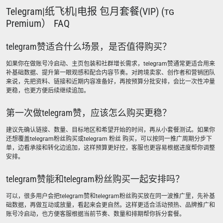
Telegram|纸飞机|电报 包月套餐(VIP) (ᴛɢ
Premium） FAQ
telegram赞适合什么场景，是否值得购买？
如果你在做账号冷启动、主页包装和社群增长需求，telegram赞通常更适合用来
补基础数据、提升第一眼观感和配合内容节奏。对跨境卖家、创作者和营销团队
来说，先把资料、链接和近期内容准备好，再按预算分批安排，会比一次性冲量
更稳，也更方便后续继续追加。
第一次做telegram赞，应该怎么购买更稳？
建议先确认链接、数量、目标地区和希望开始的时间，再从小套餐测试。如果你
还想覆盖telegram粉丝购买或telegram 粉丝 购买，可以按同一推广周期分步下
单，边看承接和转化边追加，这样预算更好控，客服也更容易根据进度帮你调整
安排。
telegram赞能和telegram粉丝购买一起安排吗？
可以，很多用户会把telegram赞和telegram粉丝购买放在同一波推广里，先补基
础数据，再做互动或放量，看起来会更自然。这样更适合活动预热、品牌推广和
账号冷启动，也方便客服根据当前节奏、数量和排期帮你拆分套餐。