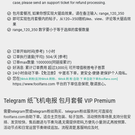
case, please send an support ticket for refund processing.
包月套餐🈷️, 如果你想实现大锯齿效果，请在备注输入: range_120_350
即可实现包月套餐内的帖子，从120~350随机like、view、评论等大锯齿效
果
range_120_350 数字要小于等于选择的套餐数量
订单开始时间(参考): 1小时
订单执行速度(平均): 504/天 [参考]
订单max数量: 1000000(同链接累计)
好消息: 累计订单费用 超过3,000元 可开增值税普电子普票
24小时自动下单-【免注册】 💚 匿名下单，更安全-便捷-更保护个人隐私。
您在
[tiktok 刷粉|支持tiktok 刷粉、tiktok 刷 粉 自助 下 单自助下单|foolfans.com]
https://www.foolfans.com 平台的下单信息保密, 敬请放心。
Telegram 纸飞机电报 包月套餐 VIP Premium
需要telegram赞或telegram粉丝购买、telegram粉丝服务时,可直接在
foolfans.com自助下单。适合主页包装、帖子加热、活动预热等场景,支持分批安
排、发货较快、售后跟进与节奏沟通,无需提供密码,方便先小量测试,再按预算、
活动节点和日常运营节奏继续追加。流程清楚,客服响应及时,