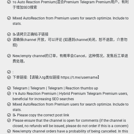
ᴛɢ Auto Reaction Premium|混合Premium Telegram Premium用户，有利
于增加SEO搜索
Mixed AutoReaction from Premium users for search optimize. Include to
stats.
📝请拷贝正确帖子链接
请确保channel 开放，可以评论 (如遇到channel关闭，恕不退款，介意勿
拍)
New/empty channel的订单，有概率会Cancel，这种情况，发售后工单退
费处理。
:
下单链接:【请输入tg类似链接 https://t.me/username】
Telegram | Telegram | Telegram | Reaction thumbs up
ᴛ៕ Auto Reaction Premium | Hybrid Premium Telegram Premium users,
beneficial for increasing SEO searches
Mixed AutoReaction from Premium users for search optimize. Include to
stats.
📝 Please copy the correct post link
Please ensure that the channel is open for comments (if the channel is
closed, no refunds will be issued, please do not order if this is a concern)
New/empty channel orders have a probability of being cancelled. In this