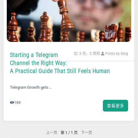
Starting a Telegram
3 月，2 周前
Posts by blog
Channel the Right Way:
A Practical Guide That Still Feels Human
Telegram Growth gets …
184
查看更多
上一页
第 1 / 1 页
下一页