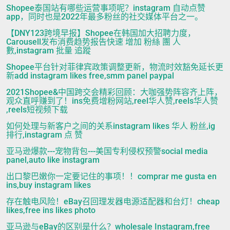
Shopee泰国站有哪些运营事项呢？instagram 自动点赞
app，同时也是2022年最多粉丝的社交媒体平台之一。
【DNY123跨境早报】Shopee在韩国加大招聘力度，
Carousell发布消费趋势报告快速 增加 粉絲 團 人
數,instagram 批量 追蹤
Shopee平台针对菲律宾政策调整更新，物流时效豁免延长更
新add instagram likes free,smm panel paypal
2021Shopee&中国跨交会精彩回顾：大咖强势阵容齐上阵，
观众直呼赚到了！ins免费增粉网站,reel华人赞,reels华人赞
,reels短视频下载
如何处理与新客户之间的关系instagram likes 华人 粉丝,ig
排行,instagram 点 赞
亚马逊爆款---宠物背包---美国专利侵权预警social media
panel,auto like instagram
出口黎巴嫩你一定要记住的事项！！comprar me gusta en
ins,buy instagram likes
存在触电风险！eBay召回理发器电源适配器和台灯！cheap
likes,free ins likes photo
亚马逊与eBay的区别是什么？wholesale Instagram,free