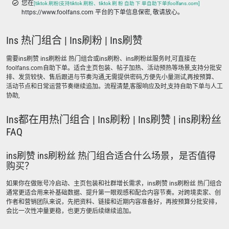
您在
[tiktok 刷粉|支持tiktok 刷粉、tiktok 刷 粉 自助 下 单自助下单|foolfans.com]
https://www.foolfans.com 平台的下单信息保密, 敬请放心。
Ins 热门组合 | Ins刷粉 | Ins刷赞
需要ins刷赞 ins刷粉丝 热门组合或ins刷粉、ins刷粉丝服务时,可直接在
foolfans.com自助下单。适合主页包装、帖子加热、活动预热等场景,支持分批安
排、发货较快、售后跟进与节奏沟通,无需提供密码,方便先小量测试,再按预算、
活动节点和日常运营节奏继续追加。流程清楚,客服响应及时,支持自助下单与人工
协助,
Ins都在用热门组合 | Ins刷粉 | Ins刷赞 | ins刷粉丝
FAQ
ins刷赞 ins刷粉丝 热门组合适合什么场景，是否值得
购买？
如果你在做账号冷启动、主页包装和社群增长需求，ins刷赞 ins刷粉丝 热门组合
通常更适合用来补基础数据、提升第一眼观感和配合内容节奏。对跨境卖家、创
作者和营销团队来说，先把资料、链接和近期内容准备好，再按预算分批安排，
会比一次性冲量更稳，也更方便后续继续追加。