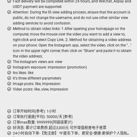
Fast delivery will be completed within 24 hours, and WeChat, Alipay and
USDT payment are supported
Attention: During the IG view adding process, ensure that the account is
public, do not change the username, and do not use other similar view
adding services to avoid confusion.
Method to obtain video links: 1 After opening your homepage on the
computer, move the mouse over the video you want to add a view to,
right-click and select Copy Link. 2. Method for obtaining a video address
on your phone: Open the Instagram app, select the video, click on the "..."
icon in the upper right corner, then click on "Share" and paste it to obtain
the video address;
The Instagram views are: view
Instagram exposure: impression (promotion)
Ins likes: like
It's three different parameters
Image posts: like, impression
Video posts: like, view, impression
订单开始时间(参考): 1小时
订单执行速度(平均): 50000/天 [参考]
订单max数量: 9999999(同链接累计)
好消息: 累计订单费用 超过3,000元 可开增值税普电子普票
24小时自动下单-【免注册】 💚 匿名下单，更安全-便捷-更保护个人隐私。