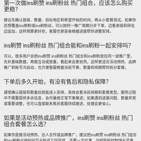
第一次做ins刷赞 ins刷粉丝 热门组合，应该怎么购买
更稳？
建议先确认链接、数量、目标地区和希望开始的时间，再从小套餐测试。如果你
还想覆盖ins刷粉或ins刷粉丝，可以按同一推广周期分步下单，边看承接和转化
边追加，这样预算更好控，客服也更容易根据进度帮你调整安排。
ins刷赞 ins刷粉丝 热门组合能和ins刷粉一起安排吗？
可以，很多用户会把ins刷赞 ins刷粉丝 热门组合和ins刷粉放在同一波推广里，
先补基础数据，再做互动或放量，看起来会更自然。这样更适合活动预热、品牌
推广和账号冷启动，也方便客服根据当前节奏、数量和排期帮你拆分套餐。
下单后多久开始，有没有售后和隐私保障？
通常确认链接和数量后就能进入安排，具体会看当前排期和套餐类型。服务过程
中不需要提供多余信息，会尽量按正常节奏推进；如果遇到进度问题、数量异常
或需要调整，也可以直接联系售后客服持续跟进，处理会更省心。
如果是活动预热或品牌推广，ins刷赞 ins刷粉丝 热门
组合套餐怎么选？
如果你是做活动预热、达人合作或品牌推广，建议把ins刷赞 ins刷粉丝 热门组合
和ins刷粉丝按时间节点拆成几段安排，不要一次拉满。这样既能控制增长节奏，