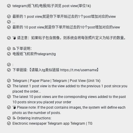
telegram|纸飞机|电报|帖子浏览 post view(单位1k)
最新的 1 post view,就是你下单开始过去的1个post增加对应的view
...
最新的 10 post view,就是你下单开始过去的10个post增加对应的view
💣︎ 请注意：如果帖子包含图像，则系统会将每张照片定义为帖子的数量。
📝下单说明：
电报纸飞机软件telegram|tg
:
下单链接:【请输入tg类似链接 https://t.me/username】
Telegram | Paper Plane | Telegram | Post View (Unit 1k)
The latest 1 post view is the view added to the previous 1 post since you
placed the order...
The latest 10 post views are the corresponding views added to the past
10 posts since you placed your order
💣 Please note: If the post contains images, the system will define each
photo as the number of posts.
📝 Ordering instructions:
Electronic newspaper Telegram app Telegram | TG