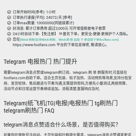
订单开始时间(参考): 1小时
订单执行速度(平均): 24072/天 [参考]
订单max数量: 10000000(同链接累计)
好消息: 累计订单费用 超过3,000元 可开增值税普电子普票
24小时自动下单-【免注册】 💚 匿名下单，更安全-便捷-更保护个人隐私。
您在
[tiktok 刷粉|支持tiktok 刷粉、tiktok 刷 粉 自助 下 单自助下单|foolfans.com]
https://www.foolfans.com 平台的下单信息保密, 敬请放心。
Telegram 电报热门 热门提升
需要telegram消息点赞或telegram刷订阅、telegram 刷 单 群服务时,可直接在
foolfans.com自助下单。适合主页包装、帖子加热、活动预热等场景,支持分批安
排、发货较快、售后跟进与节奏沟通,无需提供密码,方便先小量测试,再按预算、
活动节点和日常运营节奏继续追加。流程清楚,客服响应及时,
Telegram|纸飞机|TG|电报|电报热门 tg刷热门
telegram刷热门 FAQ
telegram消息点赞适合什么场景，是否值得购买？
如果你在做账号冷启动、主页包装和社群增长需求，telegram消息点赞通常更适