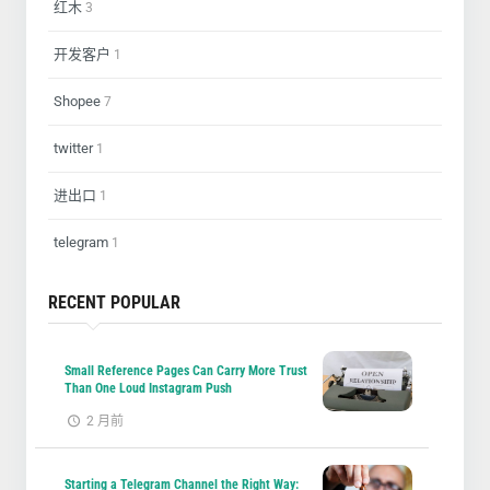
红木
3
开发客户
1
Shopee
7
twitter
1
进出口
1
telegram
1
RECENT POPULAR
Small Reference Pages Can Carry More Trust
Than One Loud Instagram Push
2 月前
Starting a Telegram Channel the Right Way: