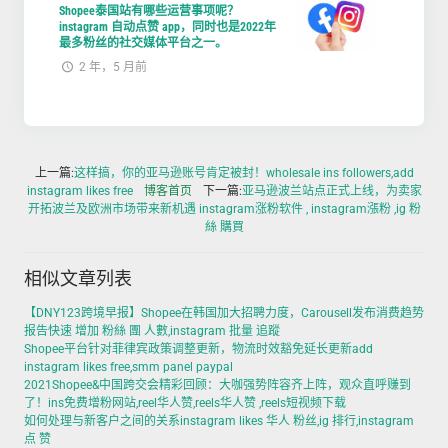
Shopee泰国站有哪些运营事项呢？
instagram 自动点赞 app，同时也是2022年
最多粉丝的社交媒体平台之一。
2 年，5 月前
上一篇:
这样搞，你的亚马逊账号肯定被封！wholesale ins followers,add
instagram likes free
博客首页
下一篇:
亚马逊波兰站点正式上线，为卖家
开拓波兰及欧洲市场带来新机遇 instagram涨粉软件 , instagram漲粉 ,ig 粉
絲 購買
相似文章列表
【DNY123跨境早报】Shopee在韩国加大招聘力度，Carousell发布消费趋势
报告快速 增加 粉絲 團 人數,instagram 批量 追蹤
Shopee平台针对菲律宾政策调整更新，物流时效豁免延长更新add
instagram likes free,smm panel paypal
2021Shopee&中国跨交会精彩回顾：大咖强势阵容齐上阵，观众直呼赚到
了！ins免费增粉网站,reel华人赞,reels华人赞 ,reels短视频下载
如何处理与新客户之间的关系instagram likes 华人 粉丝,ig 排行,instagram
点 赞