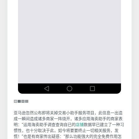
🟨🟧🟩🟦
亚马逊忽然公布即将关掉交易小助手服务项目，此信息一出造
成一瞬间造成诸多商家一阵烧开，诸多应用海卖助手的商家表
明：“运用海卖助手调查查询自已的
店铺
数据早已建立了一种习
惯性，也十分取决于此，如今将要要终止一切相关服务，发
慌！”也是有商家传出疑惑：“那么功能强大的完全免费作用怎