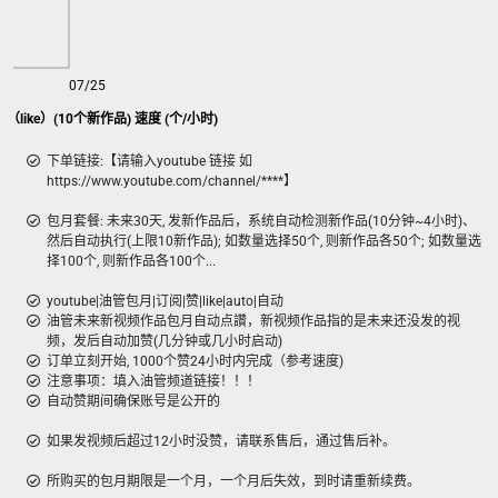
07/25
（like）(10个新作品) 速度 (个/小时)
下单链接:【请输入youtube 链接 如
https://www.youtube.com/channel/****】
包月套餐: 未来30天, 发新作品后，系统自动检测新作品(10分钟~4小时)、
然后自动执行(上限10新作品); 如数量选择50个, 则新作品各50个; 如数量选
择100个, 则新作品各100个...
youtube|油管包月|订阅|赞|like|auto|自动
油管未来新视频作品包月自动点讚，新视频作品指的是未来还没发的视
频，发后自动加赞(几分钟或几小时启动)
订单立刻开始, 1000个赞24小时内完成（参考速度)
注意事项：填入油管频道链接！！！
自动赞期间确保账号是公开的
如果发视频后超过12小时没赞，请联系售后，通过售后补。
所购买的包月期限是一个月，一个月后失效，到时请重新续费。