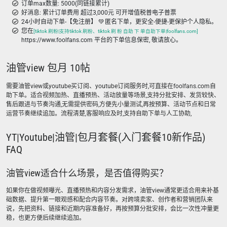
订单max数量: 5000(同链接累计)
好消息: 累计订单费用 超过3,000元 可开增值税普电子普票
24小时自动下单-【免注册】 💚 匿名下单，更安全-便捷-更保护个人隐私。
您在
[tiktok 刷粉|支持tiktok 刷粉、tiktok 刷 粉 自助 下 单自助下单|foolfans.com]
https://www.foolfans.com 平台的下单信息保密, 敬请放心。
油管view 包月 10帖
需要油管view或youtube买订阅、youtube订阅服务时,可直接在foolfans.com自
助下单。适合视频加热、直播预热、活动放量等场景,支持分批安排、发货较快、
售后跟进与节奏沟通,无需提供密码,方便先小量测试,再按预算、活动节点和日常
运营节奏继续追加。流程清楚,客服响应及时,支持自助下单与人工协助,
YT|Youtube|油管|包月套餐(入门套餐10新作品)
FAQ
油管view适合什么场景，是否值得购买？
如果你在做视频曝光、直播预热和内容分发需求，油管view通常更适合用来补基
础数据、提升第一眼观感和配合内容节奏。对跨境卖家、创作者和营销团队来
说，先把资料、链接和近期内容准备好，再按预算分批安排，会比一次性冲量更
稳，也更方便后续继续追加。