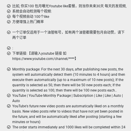
比如, 你买100 包月曝光Youtube like套餐，则当你未来30天 每天的发视频,
系统会自动检测每个视频:
每个视频自动 100个like
方便增强上热门概率
一个订单仅适用于一个油管帐号，如有两个油管都需要包月自动赞，请下
两个订单
:
下单链接:【请输入youtube 链接 如
https://www.youtube.com/channel/****】
Monthly package: For the next 30 days, after publishing new posts, the
system will automatically detect them (10 minutes to 4 hours) and then
execute them automatically (up to a maximum of 10 new posts); If the
quantity is selected as 50, then there will be 50 new posts each; If the
quantity is selected as 100, then there will be 100 new posts each..
YouTube | YouTube Monthly Package | Subscription | Like | Like | Auto |
Auto
YouTube's future new video posts are automatically liked on a monthly
basis. New video posts refer to videos that have not yet been posted in
the future, and will be automatically liked after posting (starting a few
minutes or hours)
The order starts immediately and 1000 likes will be completed within 24