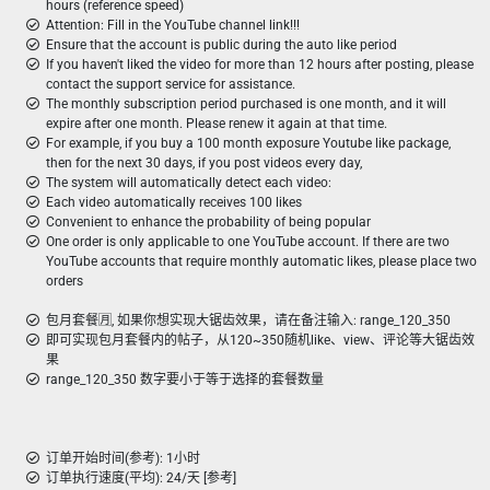
hours (reference speed)
Attention: Fill in the YouTube channel link!!!
Ensure that the account is public during the auto like period
If you haven't liked the video for more than 12 hours after posting, please
contact the support service for assistance.
The monthly subscription period purchased is one month, and it will
expire after one month. Please renew it again at that time.
For example, if you buy a 100 month exposure Youtube like package,
then for the next 30 days, if you post videos every day,
The system will automatically detect each video:
Each video automatically receives 100 likes
Convenient to enhance the probability of being popular
One order is only applicable to one YouTube account. If there are two
YouTube accounts that require monthly automatic likes, please place two
orders
包月套餐🈷️, 如果你想实现大锯齿效果，请在备注输入: range_120_350
即可实现包月套餐内的帖子，从120~350随机like、view、评论等大锯齿效
果
range_120_350 数字要小于等于选择的套餐数量
订单开始时间(参考): 1小时
订单执行速度(平均): 24/天 [参考]