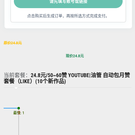
请先填写账号或链接
点击购买后生成订单，再按所选方式完成支付。
原价
24.8
元
现价
24.8
元
当前套餐：
24.8元/50~60赞 YOUTUBE|油管 自动包月赞
套餐（LIKE）(10个新作品)
最慢: 1
最快: 1