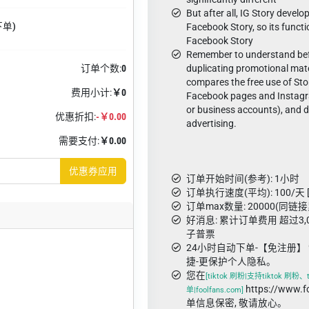
But after all, IG Story develo
下单)
Facebook Story, so its functio
Facebook Story
Remember to understand bef
订单个数:
0
duplicating promotional mater
compares the free use of Sto
费用小计:
￥0
Facebook pages and Instagr
or business accounts), and d
优惠折扣:
-￥0.00
advertising.
需要支付:
￥0.00
优惠券应用
订单开始时间(参考): 1小时
订单执行速度(平均): 100/天 
订单max数量: 20000(同链
好消息: 累计订单费用 超过3
子普票
24小时自动下单-【免注册】 
捷-更保护个人隐私。
您在
[tiktok 刷粉|支持tiktok 刷粉
https://www.
单|foolfans.com]
单信息保密, 敬请放心。