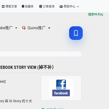
原价
4.0
元
博客文章
收藏夹
订单查询
帮助中心
现价
4.0
元
tube推广
Quora推广
CEBOOK STORY VIEW (掉不补）
ink】
y 與 IG Story 的十大