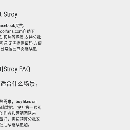
 Stroy
t或facebook买赞、
oolfans.com自助下
动预热等场景,支持分批
通,无需提供密码,方便
和日常运营节奏继续追
t|Stroy FAQ
ok post适合什么场景，
buy likes on
来补基础数据、提升第一眼观
创作者和营销团队来
备好，再按预算分批安
便后续继续追加。