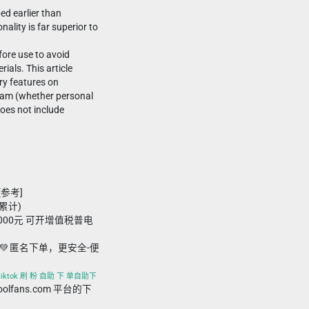
ped earlier than
nality is far superior to
ore use to avoid
ials. This article
ry features on
am (whether personal
oes not include
[参考]
接累计)
,000元 可开增值税普电
💚 匿名下单，更安全-便
、tiktok 刷 粉 自助 下 单自助下
foolfans.com 平台的下