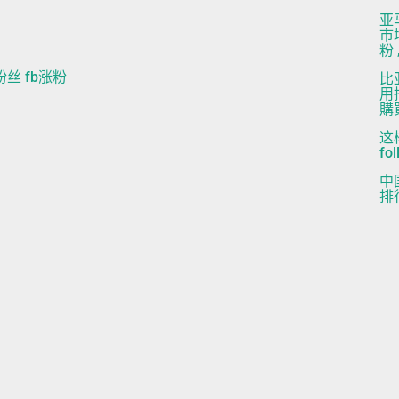
亚
市场
粉 
b粉丝 fb涨粉
比
用指
購買
这
fol
中
排行