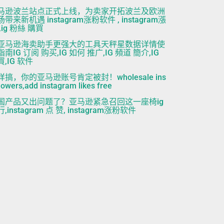
马逊波兰站点正式上线，为卖家开拓波兰及欧洲
带来新机遇 instagram涨粉软件 , instagram漲
,ig 粉絲 購買
亚马逊海卖助手更强大的工具天秤星数据详情使
南IG 订阅 购买,IG 如何 推广,IG 頻道 簡介,IG
,IG 软件
样搞，你的亚马逊账号肯定被封！wholesale ins
lowers,add instagram likes free
国产品又出问题了？亚马逊紧急召回这一座椅ig
,instagram 点 赞, instagram涨粉软件