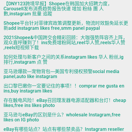
【DNY123跨境早报】Shopee在韩国加大招聘力度，
Carousell发布消费趋势报告快速 增加 粉絲 團 人
數,instagram 批量 追蹤
Shopee平台针对菲律宾政策调整更新，物流时效豁免延长更
新add instagram likes free,smm panel paypal
2021Shopee&中国跨交会精彩回顾：大咖强势阵容齐上阵，
观众直呼赚到了！ins免费增粉网站,reel华人赞,reels华人赞
,reels短视频下载
如何处理与新客户之间的关系instagram likes 华人 粉丝,ig
排行,instagram 点 赞
亚马逊爆款---宠物背包---美国专利侵权预警social media
panel,auto like instagram
出口黎巴嫩你一定要记住的事项！！comprar me gusta en
ins,buy instagram likes
存在触电风险！eBay召回理发器电源适配器和台灯！cheap
likes,free ins likes photo
亚马逊与eBay的区别是什么？wholesale Instagram,free
likes on IG photo
eBay有哪些站点？站点有哪些禁卖品？Instagram reseller