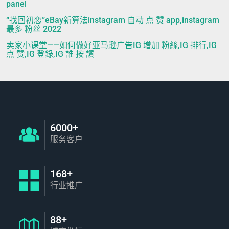
panel
“找回初恋”eBay新算法instagram 自动 点 赞 app,instagram
最多 粉丝 2022
卖家小课堂——如何做好亚马逊广告IG 增加 粉絲,IG 排行,IG
点 赞,IG 登錄,IG 誰 按 讚
6000+
服务客户
168+
行业推广
88+