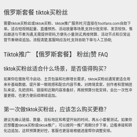
俄罗斯套餐 tiktok买粉丝
需要tiktok买粉丝或tiktok买粉、tiktok推广服务时,可直接在foolfans.com自助下
单。适合短视频起量、直播预热、活动放量等场景,支持分批安排、发货较快、售
后跟进与节奏沟通,无需提供密码,方便先小量测试,再按预算、活动节点和日常运
营节奏继续追加。流程清楚,客服响应及时,支持自助下单与人工协助,
Tiktok推广 【俄罗斯套餐】 粉丝|赞 FAQ
tiktok买粉丝适合什么场景，是否值得购买？
如果你在做账号冷启动、主页包装和社群增长需求，tiktok买粉丝通常更适合用
来补基础数据、提升第一眼观感和配合内容节奏。对跨境卖家、创作者和营销团
队来说，先把资料、链接和近期内容准备好，再按预算分批安排，会比一次性冲
量更稳，也更方便后续继续追加。
第一次做tiktok买粉丝，应该怎么购买更稳？
建议先确认链接、数量、目标地区和希望开始的时间，再从小套餐测试。如果你
还想覆盖tiktok买粉或tiktok推广，可以按同一推广周期分步下单，边看承接和转
化边追加，这样预算更好控，客服也更容易根据进度帮你调整安排。