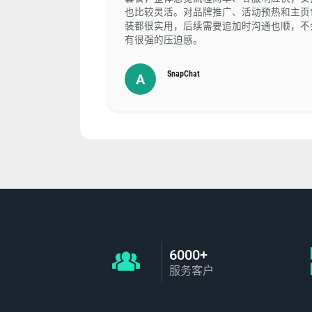
也比较灵活。对品牌推广、活动预热和主页
装都很实用，后续需要追加时沟通也顺，不
有很强的压迫感。
SnapChat
A
6000+
服务客户