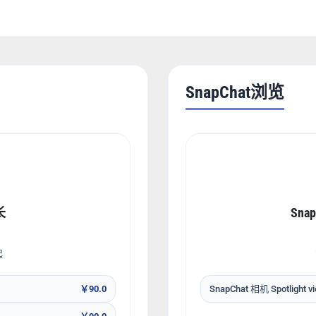
SnapChat浏览
长
Snap
起
￥90.0
SnapChat 相机 Spotlight