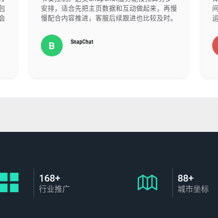
包
安排，适合先把主页数据和互动做起来，再慢
会
慢配合内容推进，客服后续跟进也比较及时。
SnapChat
B
168+
88+
行业推广
城市坐标