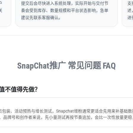
户
提交后会尽快进入系统处理，实际开始与交付节
支
关
奏会受到库存、数量规模和平台状态影响，急单
述
建议先联系客服确认。
进
SnapChat推广 常见问题 FAQ
，值不值得先做？
装、活动预热与增长测试，Snapchat增粉通常更适合先用来补基础数据
境卖家、品牌号和创作者来说，先小量测试再按节奏追加，会比一次性放量更