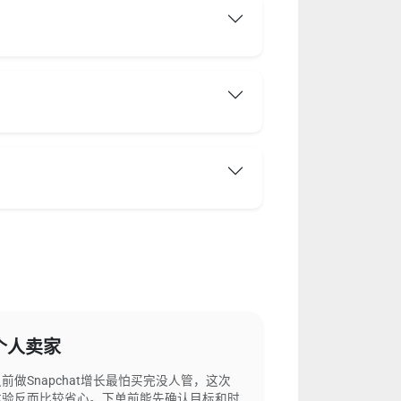
个人卖家
之前做Snapchat增长最怕买完没人管，这次
体验反而比较省心。下单前能先确认目标和时