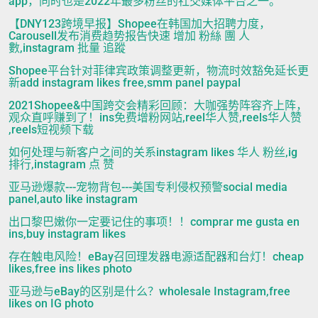
app，同时也是2022年最多粉丝的社交媒体平台之一。
【DNY123跨境早报】Shopee在韩国加大招聘力度，
Carousell发布消费趋势报告快速 增加 粉絲 團 人
數,instagram 批量 追蹤
Shopee平台针对菲律宾政策调整更新，物流时效豁免延长更
新add instagram likes free,smm panel paypal
2021Shopee&中国跨交会精彩回顾：大咖强势阵容齐上阵，
观众直呼赚到了！ins免费增粉网站,reel华人赞,reels华人赞
,reels短视频下载
如何处理与新客户之间的关系instagram likes 华人 粉丝,ig
排行,instagram 点 赞
亚马逊爆款---宠物背包---美国专利侵权预警social media
panel,auto like instagram
出口黎巴嫩你一定要记住的事项！！comprar me gusta en
ins,buy instagram likes
存在触电风险！eBay召回理发器电源适配器和台灯！cheap
likes,free ins likes photo
亚马逊与eBay的区别是什么？wholesale Instagram,free
likes on IG photo