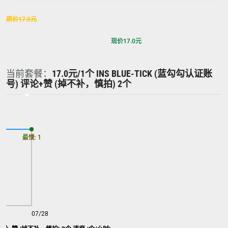
原价
17.0
元
现价
17.0
元
当前套餐：
17.0元/1个 INS BLUE-TICK (蓝勾勾认证账
号) 评论+赞 (掉不补，慎拍) 2个
最慢: 1
最快: 1
07/28