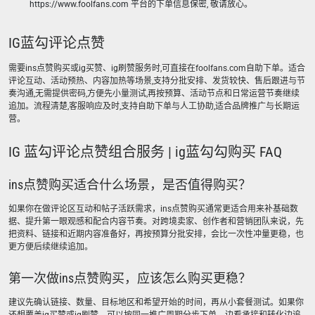
https://www.foolfans.com 平台的下单信息保密, 敬请放心。
IG蓝勾评论点赞
需要ins点赞购买或ig买赞、ig刷赞服务时,可直接在foolfans.com自助下单。适合
评论互动、活动预热、内容加热等场景,支持分批安排、发货较快、售后跟进与节
奏沟通,无需提供密码,方便先小量测试,再按预算、活动节点和日常运营节奏继续
追加。流程清楚,客服响应及时,支持自助下单与人工协助,适合品牌推广与长期运
营。
IG 蓝勾评论点赞组合服务 | ig蓝勾勾购买 FAQ
ins点赞购买适合什么场景，是否值得购买？
如果你在做评论区互动和帖子活跃需求，ins点赞购买通常更适合用来补基础数
据、提升第一眼观感和配合内容节奏。对跨境卖家、创作者和营销团队来说，先
把资料、链接和近期内容准备好，再按预算分批安排，会比一次性冲量更稳，也
更方便后续继续追加。
第一次做ins点赞购买，应该怎么购买更稳？
建议先确认链接、数量、目标地区和希望开始的时间，再从小套餐测试。如果你