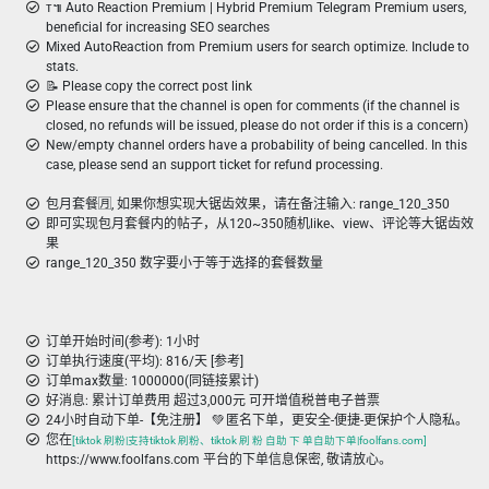
ᴛ៕ Auto Reaction Premium | Hybrid Premium Telegram Premium users,
beneficial for increasing SEO searches
Mixed AutoReaction from Premium users for search optimize. Include to
stats.
📝 Please copy the correct post link
Please ensure that the channel is open for comments (if the channel is
closed, no refunds will be issued, please do not order if this is a concern)
New/empty channel orders have a probability of being cancelled. In this
case, please send an support ticket for refund processing.
包月套餐🈷️, 如果你想实现大锯齿效果，请在备注输入: range_120_350
即可实现包月套餐内的帖子，从120~350随机like、view、评论等大锯齿效
果
range_120_350 数字要小于等于选择的套餐数量
订单开始时间(参考): 1小时
订单执行速度(平均): 816/天 [参考]
订单max数量: 1000000(同链接累计)
好消息: 累计订单费用 超过3,000元 可开增值税普电子普票
24小时自动下单-【免注册】 💚 匿名下单，更安全-便捷-更保护个人隐私。
您在
[tiktok 刷粉|支持tiktok 刷粉、tiktok 刷 粉 自助 下 单自助下单|foolfans.com]
https://www.foolfans.com 平台的下单信息保密, 敬请放心。