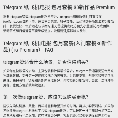
Telegram 纸飞机电报 包月套餐 30新作品 Premium
需要telegram赞或telegram刷粉丝平台、telegram刷粉服务时,可直接在
foolfans.com自助下单。适合主页包装、帖子加热、活动预热等场景,支持分批安
排、发货较快、售后跟进与节奏沟通,无需提供密码,方便先小量测试,再按预算、
活动节点和日常运营节奏继续追加。流程清楚,客服响应及时,
Telegram|纸飞机|电报 包月套餐(入门套餐30新作
品) (ᴛɢ Premium） FAQ
telegram赞适合什么场景，是否值得购买？
如果你在做账号冷启动、主页包装和社群增长需求，telegram赞通常更适合用来
补基础数据、提升第一眼观感和配合内容节奏。对跨境卖家、创作者和营销团队
来说，先把资料、链接和近期内容准备好，再按预算分批安排，会比一次性冲量
更稳，也更方便后续继续追加。
第一次做telegram赞，应该怎么购买更稳？
建议先确认链接、数量、目标地区和希望开始的时间，再从小套餐测试。如果你
还想覆盖telegram刷粉丝平台或telegram刷粉，可以按同一推广周期分步下单，
边看承接和转化边追加，这样预算更好控，客服也更容易根据进度帮你调整安