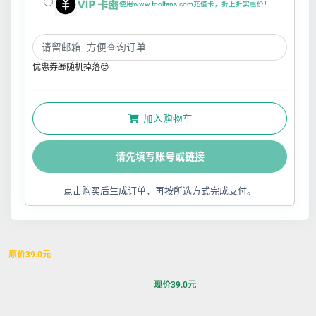
使用www.foolfans.com充值卡，折上折实惠价！
优惠券🎁随机掉落😍
加入购物车
请先填写账号或链接
点击购买后生成订单，再按所选方式完成支付。
原价
39.0
元
现价
39.0
元