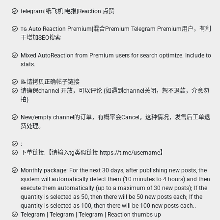
telegram|纸飞机|电报|Reaction 点赞
ᴛɢ Auto Reaction Premium|混合Premium Telegram Premium用户，有利
于增加SEO搜索
Mixed AutoReaction from Premium users for search optimize. Include to
stats.
📝请拷贝正确帖子链接
请确保channel 开放，可以评论 (如遇到channel关闭，恕不退款，介意勿
拍)
New/empty channel的订单，有概率会Cancel，这种情况，发售后工单退
费处理。
:
下单链接:【请输入tg类似链接 https://t.me/username】
Monthly package: For the next 30 days, after publishing new posts, the
system will automatically detect them (10 minutes to 4 hours) and then
execute them automatically (up to a maximum of 30 new posts); If the
quantity is selected as 50, then there will be 50 new posts each; If the
quantity is selected as 100, then there will be 100 new posts each..
Telegram | Telegram | Telegram | Reaction thumbs up