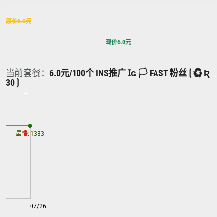
原价
6.0
元
现价
6.0
元
当前套餐：
6.0元/100个 INS推广 Ɪɢ 🏳️ FAST 粉丝 ⟮ ♻ Ʀ
30 ⟯
最慢: 1333
最快: 1333
07/26