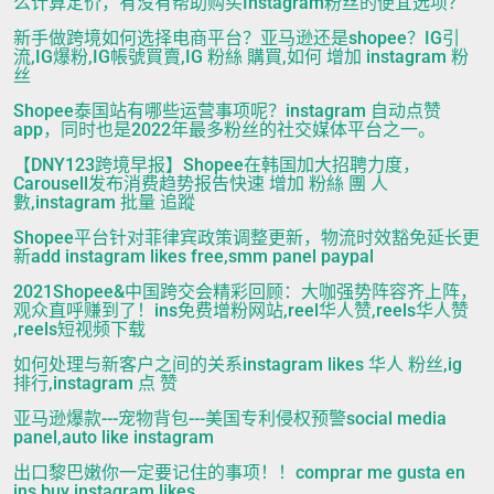
么计算定价，有没有帮助购买Instagram粉丝的便宜选项？
新手做跨境如何选择电商平台？亚马逊还是shopee？IG引
流,IG爆粉,IG帳號買賣,IG 粉絲 購買,如何 增加 instagram 粉
丝
Shopee泰国站有哪些运营事项呢？instagram 自动点赞
app，同时也是2022年最多粉丝的社交媒体平台之一。
【DNY123跨境早报】Shopee在韩国加大招聘力度，
Carousell发布消费趋势报告快速 增加 粉絲 團 人
數,instagram 批量 追蹤
Shopee平台针对菲律宾政策调整更新，物流时效豁免延长更
新add instagram likes free,smm panel paypal
2021Shopee&中国跨交会精彩回顾：大咖强势阵容齐上阵，
观众直呼赚到了！ins免费增粉网站,reel华人赞,reels华人赞
,reels短视频下载
如何处理与新客户之间的关系instagram likes 华人 粉丝,ig
排行,instagram 点 赞
亚马逊爆款---宠物背包---美国专利侵权预警social media
panel,auto like instagram
出口黎巴嫩你一定要记住的事项！！comprar me gusta en
ins,buy instagram likes