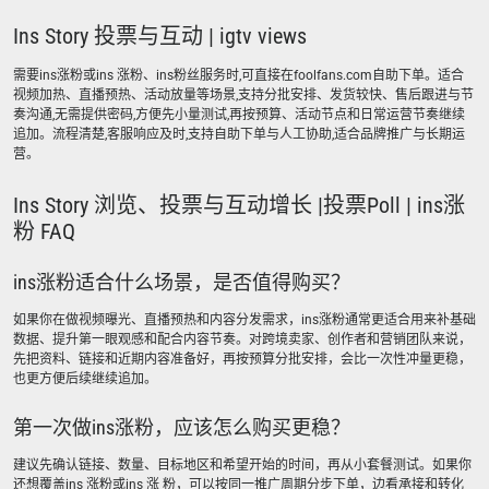
Ins Story 投票与互动 | igtv views
需要ins涨粉或ins 涨粉、ins粉丝服务时,可直接在foolfans.com自助下单。适合
视频加热、直播预热、活动放量等场景,支持分批安排、发货较快、售后跟进与节
奏沟通,无需提供密码,方便先小量测试,再按预算、活动节点和日常运营节奏继续
追加。流程清楚,客服响应及时,支持自助下单与人工协助,适合品牌推广与长期运
营。
Ins Story 浏览、投票与互动增长 |投票Poll | ins涨
粉 FAQ
ins涨粉适合什么场景，是否值得购买？
如果你在做视频曝光、直播预热和内容分发需求，ins涨粉通常更适合用来补基础
数据、提升第一眼观感和配合内容节奏。对跨境卖家、创作者和营销团队来说，
先把资料、链接和近期内容准备好，再按预算分批安排，会比一次性冲量更稳，
也更方便后续继续追加。
第一次做ins涨粉，应该怎么购买更稳？
建议先确认链接、数量、目标地区和希望开始的时间，再从小套餐测试。如果你
还想覆盖ins 涨粉或ins 涨 粉，可以按同一推广周期分步下单，边看承接和转化