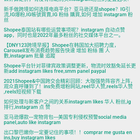
新手做跨境如何选择电商平台？亚马逊还是shopee？IG引
流,IG爆粉,IG帳號買賣,IG 粉絲 購買,如何 增加 instagram 粉
丝
Shopee泰国站有哪些运营事项呢？instagram 自动点赞
app，同时也是2022年最多粉丝的社交媒体平台之一。
【DNY123跨境早报】Shopee在韩国加大招聘力度，
Carousell发布消费趋势报告快速 增加 粉絲 團 人
數,instagram 批量 追蹤
Shopee平台针对菲律宾政策调整更新，物流时效豁免延长更
新add instagram likes free,smm panel paypal
2021Shopee&中国跨交会精彩回顾：大咖强势阵容齐上阵，
观众直呼赚到了！ins免费增粉网站,reel华人赞,reels华人赞
,reels短视频下载
如何处理与新客户之间的关系instagram likes 华人 粉丝,ig
排行,instagram 点 赞
亚马逊爆款---宠物背包---美国专利侵权预警social media
panel,auto like instagram
出口黎巴嫩你一定要记住的事项！！comprar me gusta en
ins,buy instagram likes