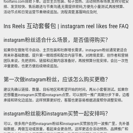
foolfans.com自助下单。适合主页包装、帖子加热、活动预热等场景,支持分批安
排、发货较快、售后跟进与节奏沟通,无需提供密码,方便先小量测试,再按预算、
活动节点和日常运营节奏继续追加。流程清楚,客服响应及时,
Ins Reels 互动套餐包 | instagram reel likes free FAQ
instagram粉丝适合什么场景，是否值得购买？
如果你在做账号冷启动、主页包装和社群增长需求，instagram粉丝通常更适合
用来补基础数据、提升第一眼观感和配合内容节奏。对跨境卖家、创作者和营销
团队来说，先把资料、链接和近期内容准备好，再按预算分批安排，会比一次性
冲量更稳，也更方便后续继续追加。
第一次做instagram粉丝，应该怎么购买更稳？
建议先确认链接、数量、目标地区和希望开始的时间，再从小套餐测试。如果你
还想覆盖instagram买赞或instagram点赞，可以按同一推广周期分步下单，边看
承接和转化边追加，这样预算更好控，客服也更容易根据进度帮你调整安排。
instagram粉丝能和instagram买赞一起安排吗？
可以，很多用户会把instagram粉丝和instagram买赞放在同一波推广里，先补基
础数据，再做互动或放量，看起来会更自然。这样更适合活动预热、品牌推广和