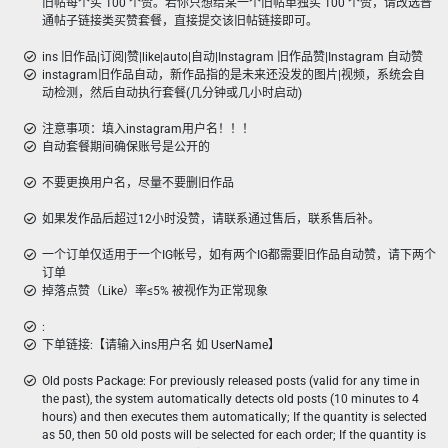
旧帖每个买 100 个赞。若你只想给某一个旧帖单独买 100 个赞，请改选普
通帖子链接类买赞套餐，直接提交该旧帖链接即可。
ins 旧作品|订阅|赞|like|auto|自动|Instagram 旧作品赞|Instagram 自动赞
instagram旧作品自动，新作品指的是未来还没发的图片|视频，系统会自
动检测，然后自动执行套餐(几分钟或几小时启动)
注意事项：填入instagram用户名！！！
自动套餐期间确保账号是公开的
不要更换用户名，尽量不要删旧作品
如果发作品后超过12小时没赞，请联系通过售后，联系售后补。
一个订单仅适用于一个IG帐号，如有两个IG都需要旧作品自动赞，请下两个
订单
掉落点赞（Like）率≤5% 被视作为正常现象
:
下单链接:【请输入ins用户名 如 UserName】
Old posts Package: For previously released posts (valid for any time in
the past), the system automatically detects old posts (10 minutes to 4
hours) and then executes them automatically; If the quantity is selected
as 50, then 50 old posts will be selected for each order; If the quantity is