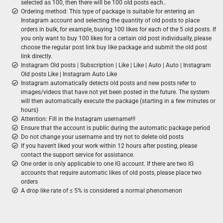
selected as 100, then there will be 100 old posts each..
Ordering method: This type of package is suitable for entering an
Instagram account and selecting the quantity of old posts to place
orders in bulk, for example, buying 100 likes for each of the 5 old posts. If
you only want to buy 100 likes for a certain old post individually, please
choose the regular post link buy like package and submit the old post
link directly.
Instagram Old posts | Subscription | Like | Like | Auto | Auto | Instagram
Old posts Like | Instagram Auto Like
Instagram automatically detects old posts and new posts refer to
images/videos that have not yet been posted in the future. The system
will then automatically execute the package (starting in a few minutes or
hours)
Attention: Fill in the Instagram username!!!
Ensure that the account is public during the automatic package period
Do not change your username and try not to delete old posts
If you haven't liked your work within 12 hours after posting, please
contact the support service for assistance.
One order is only applicable to one IG account. If there are two IG
accounts that require automatic likes of old posts, please place two
orders
A drop like rate of ≤ 5% is considered a normal phenomenon