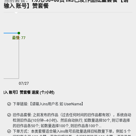
输入 账号】赞套餐
最慢: 77
最快: 77
07/27
输入 账号】赞套餐 速度 (个/小时)
下单链接:【请输入ins用户名 如 UserName】
旧作品套餐: 之前发布的作品（过去任何时间的旧作品都有效），系统自动
检测旧作品(10分钟~4小时)、然后自动执行; 如数量选择50个, 则订单选择
的旧作品各50个; 如数量选择100个, 则旧作品各100个...
下单方式：本类套餐适合输入ins账号后批量选择旧帖数量下单，例如 5 个