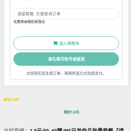
优惠券🎁随机掉落😍
加入购物车
请先填写账号或链接
点击购买后生成订单，再按所选方式完成支付。
原价
1.0
元
现价
1.0
元
当前套餐：
1.0元/50~60赞 INS已发作品批量套餐【请