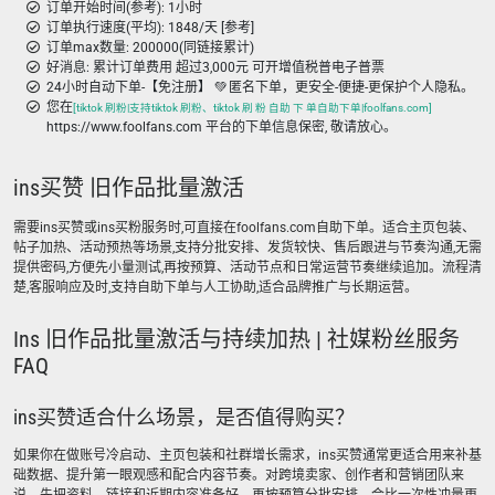
订单开始时间(参考): 1小时
订单执行速度(平均): 1848/天 [参考]
订单max数量: 200000(同链接累计)
好消息: 累计订单费用 超过3,000元 可开增值税普电子普票
24小时自动下单-【免注册】 💚 匿名下单，更安全-便捷-更保护个人隐私。
您在
[tiktok 刷粉|支持tiktok 刷粉、tiktok 刷 粉 自助 下 单自助下单|foolfans.com]
https://www.foolfans.com 平台的下单信息保密, 敬请放心。
ins买赞 旧作品批量激活
需要ins买赞或ins买粉服务时,可直接在foolfans.com自助下单。适合主页包装、
帖子加热、活动预热等场景,支持分批安排、发货较快、售后跟进与节奏沟通,无需
提供密码,方便先小量测试,再按预算、活动节点和日常运营节奏继续追加。流程清
楚,客服响应及时,支持自助下单与人工协助,适合品牌推广与长期运营。
Ins 旧作品批量激活与持续加热 | 社媒粉丝服务
FAQ
ins买赞适合什么场景，是否值得购买？
如果你在做账号冷启动、主页包装和社群增长需求，ins买赞通常更适合用来补基
础数据、提升第一眼观感和配合内容节奏。对跨境卖家、创作者和营销团队来