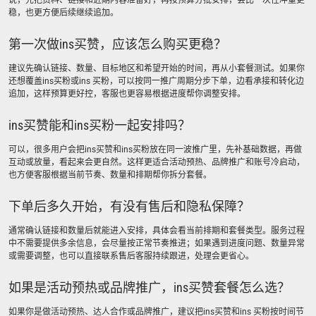
说，先把资料、链接和近期内容准备好，再按预算分批安排，会比一次性冲量更
稳，也更方便后续继续追加。
第一次做ins买赞，应该怎么购买更稳？
建议先确认链接、数量、目标地区和希望开始的时间，再从小套餐测试。如果你
还想覆盖ins买粉或ins 买粉，可以按同一推广周期分步下单，边看承接和转化边
追加，这样预算更好控，客服也更容易根据进度帮你调整安排。
ins买赞能和ins买粉一起安排吗？
可以，很多用户会把ins买赞和ins买粉放在同一波推广里，先补基础数据，再做
互动或放量，看起来会更自然。这样更适合活动预热、品牌推广和账号冷启动，
也方便客服根据当前节奏、数量和排期帮你拆分套餐。
下单后多久开始，有没有售后和隐私保障？
通常确认链接和数量后就能进入安排，具体会看当前排期和套餐类型。服务过程
中不需要提供多余信息，会尽量按正常节奏推进；如果遇到进度问题、数量异常
或需要调整，也可以直接联系售后客服持续跟进，处理会更省心。
如果是活动预热或品牌推广，ins买赞套餐怎么选？
如果你是做活动预热、达人合作或品牌推广，建议把ins买赞和ins 买粉按时间节