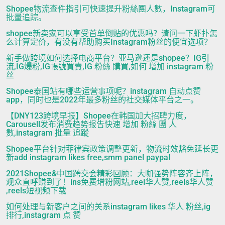
Shopee物流查件指引可快速提升粉絲團人數，Instagram可
批量追踪。
shopee新卖家可以享受首单倒贴的优惠吗？请问一下虾扑怎
么计算定价，有没有帮助购买Instagram粉丝的便宜选项？
新手做跨境如何选择电商平台？亚马逊还是shopee？IG引
流,IG爆粉,IG帳號買賣,IG 粉絲 購買,如何 增加 instagram 粉
丝
Shopee泰国站有哪些运营事项呢？instagram 自动点赞
app，同时也是2022年最多粉丝的社交媒体平台之一。
【DNY123跨境早报】Shopee在韩国加大招聘力度，
Carousell发布消费趋势报告快速 增加 粉絲 團 人
數,instagram 批量 追蹤
Shopee平台针对菲律宾政策调整更新，物流时效豁免延长更
新add instagram likes free,smm panel paypal
2021Shopee&中国跨交会精彩回顾：大咖强势阵容齐上阵，
观众直呼赚到了！ins免费增粉网站,reel华人赞,reels华人赞
,reels短视频下载
如何处理与新客户之间的关系instagram likes 华人 粉丝,ig
排行,instagram 点 赞