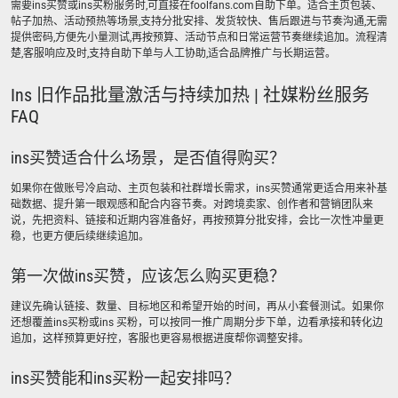
需要ins买赞或ins买粉服务时,可直接在foolfans.com自助下单。适合主页包装、
帖子加热、活动预热等场景,支持分批安排、发货较快、售后跟进与节奏沟通,无需
提供密码,方便先小量测试,再按预算、活动节点和日常运营节奏继续追加。流程清
楚,客服响应及时,支持自助下单与人工协助,适合品牌推广与长期运营。
Ins 旧作品批量激活与持续加热 | 社媒粉丝服务
FAQ
ins买赞适合什么场景，是否值得购买？
如果你在做账号冷启动、主页包装和社群增长需求，ins买赞通常更适合用来补基
础数据、提升第一眼观感和配合内容节奏。对跨境卖家、创作者和营销团队来
说，先把资料、链接和近期内容准备好，再按预算分批安排，会比一次性冲量更
稳，也更方便后续继续追加。
第一次做ins买赞，应该怎么购买更稳？
建议先确认链接、数量、目标地区和希望开始的时间，再从小套餐测试。如果你
还想覆盖ins买粉或ins 买粉，可以按同一推广周期分步下单，边看承接和转化边
追加，这样预算更好控，客服也更容易根据进度帮你调整安排。
ins买赞能和ins买粉一起安排吗？