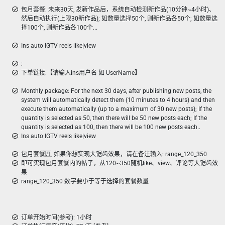
包月套餐: 未来30天, 发新作品后，系统自动检测新作品(10分钟~4小时)、
然后自动执行(上限30新作品); 如数量选择50个, 则新作品各50个; 如数量选
择100个, 则新作品各100个...
Ins auto IGTV reels like|view
:
下单链接:【请输入ins用户名 如 UserName】
Monthly package: For the next 30 days, after publishing new posts, the
system will automatically detect them (10 minutes to 4 hours) and then
execute them automatically (up to a maximum of 30 new posts); If the
quantity is selected as 50, then there will be 50 new posts each; If the
quantity is selected as 100, then there will be 100 new posts each..
Ins auto IGTV reels like|view
包月套餐🈷️, 如果你想实现大锯齿效果，请在备注输入: range_120_350
即可实现包月套餐内的帖子，从120~350随机like、view、评论等大锯齿效
果
range_120_350 数字要小于等于选择的套餐数量
订单开始时间(参考): 1小时