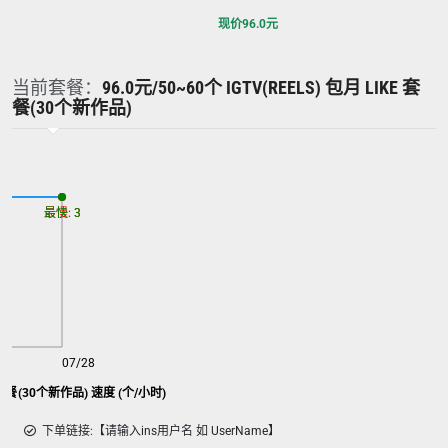
现价
96.0
元
当前套餐：
96.0元/50~60个 IGTV(REELS) 包月 LIKE 套
餐(30个新作品)
最慢: 3
最快: 3
07/28
ike 套餐(30个新作品) 速度 (个/小时)
下单链接:【请输入ins用户名 如 UserName】