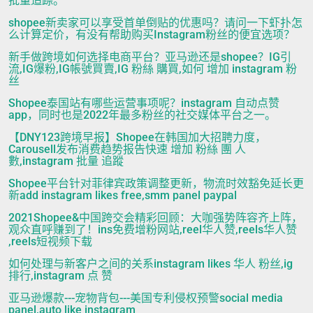
批量追踪。
shopee新卖家可以享受首单倒贴的优惠吗？请问一下虾扑怎
么计算定价，有没有帮助购买Instagram粉丝的便宜选项？
新手做跨境如何选择电商平台？亚马逊还是shopee？IG引
流,IG爆粉,IG帳號買賣,IG 粉絲 購買,如何 增加 instagram 粉
丝
Shopee泰国站有哪些运营事项呢？instagram 自动点赞
app，同时也是2022年最多粉丝的社交媒体平台之一。
【DNY123跨境早报】Shopee在韩国加大招聘力度，
Carousell发布消费趋势报告快速 增加 粉絲 團 人
數,instagram 批量 追蹤
Shopee平台针对菲律宾政策调整更新，物流时效豁免延长更
新add instagram likes free,smm panel paypal
2021Shopee&中国跨交会精彩回顾：大咖强势阵容齐上阵，
观众直呼赚到了！ins免费增粉网站,reel华人赞,reels华人赞
,reels短视频下载
如何处理与新客户之间的关系instagram likes 华人 粉丝,ig
排行,instagram 点 赞
亚马逊爆款---宠物背包---美国专利侵权预警social media
panel,auto like instagram