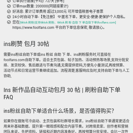
订单执行速度(平均): 72/天 [参考]
订单max数量: 200000(同链接累计)
好消息: 累计订单费用 超过3,000元 可开增值税普电子普票
24小时自动下单-【免注册】 💚 匿名下单，更安全-便捷-更保护个人隐私。
您在
[tiktok 刷粉|支持tiktok 刷粉、tiktok 刷 粉 自助 下 单自助下单|foolfans.com]
https://www.foolfans.com 平台的下单信息保密, 敬请放心。
ins刷赞 包月 30帖
需要ins粉丝自助下单或ins 粉丝 自助 下 单、ins刷粉服务时,可直接在
foolfans.com自助下单。适合主页包装、帖子加热、活动预热等场景,支持分批安
排、发货较快、售后跟进与节奏沟通,无需提供密码,方便先小量测试,再按预算、
活动节点和日常运营节奏继续追加。流程清楚,客服响应及时,支持自助下单与人工
协助,
Ins 新作品自动互动包月 30 帖 | 刷粉自助下单
FAQ
ins粉丝自助下单适合什么场景，是否值得购买？
如果你在做账号冷启动、主页包装和社群增长需求，ins粉丝自助下单通常更适合
用来补基础数据、提升第一眼观感和配合内容节奏。对跨境卖家、创作者和营销
团队来说，先把资料、链接和近期内容准备好，再按预算分批安排，会比一次性