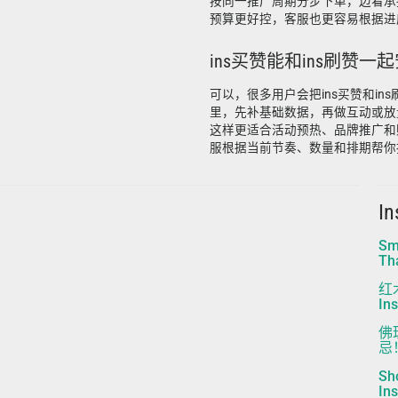
按同一推广周期分步下单，边看承
预算更好控，客服也更容易根据进
ins买赞能和ins刷赞一
可以，很多用户会把ins买赞和in
里，先补基础数据，再做互动或放
这样更适合活动预热、品牌推广和
服根据当前节奏、数量和排期帮你
I
Sm
Th
红
In
佛
忌！
S
I