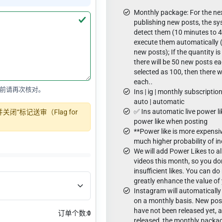
Monthly package: For the nex
publishing new posts, the sy
detect them (10 minutes to 
execute them automatically 
new posts); If the quantity is
there will be 50 new posts eac
selected as 100, then there w
each..
前请再次核对。
Ins | ig | monthly subscription |
auto | automatic
✅ Ins automatic live power l
“标记送审（Flag for
power like when posting
**Power like is more expensiv
much higher probability of i
We will add Power Likes to a
videos this month, so you do
insufficient likes. You can 
greatly enhance the value of
Instagram will automatically
on a monthly basis. New post
have not been released yet, 
订单个数:
0
released, the monthly packag