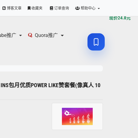
原价
24.8
元
博客文章
收藏夹
订单查询
帮助中心
现价
24.8
元
tube推广
Quora推广
0赞 INS包月优质POWER LIKE赞套餐(像真人 10