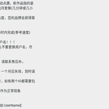
月自动点讚，新作品指的是
月套餐(几分钟或几小
信度，您的品牌会获得客
4小时内完成(参考速度)
m用户名！！！
,不要更换用户名，尽
，请联系售后补。
，一个月后失效，到时请
号，如有两个IG都需要包
被视作为正常现象
 UserName】