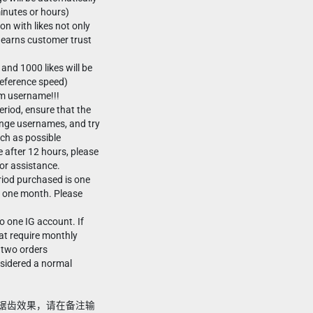
minutes or hours)
on with likes not only
so earns customer trust
and 1000 likes will be
reference speed)
ram username!!!
eriod, ensure that the
ange usernames, and try
uch as possible
re after 12 hours, please
for assistance.
riod purchased is one
er one month. Please
to one IG account. If
at require monthly
e two orders
onsidered a normal
现大锯齿效果，请在备注输