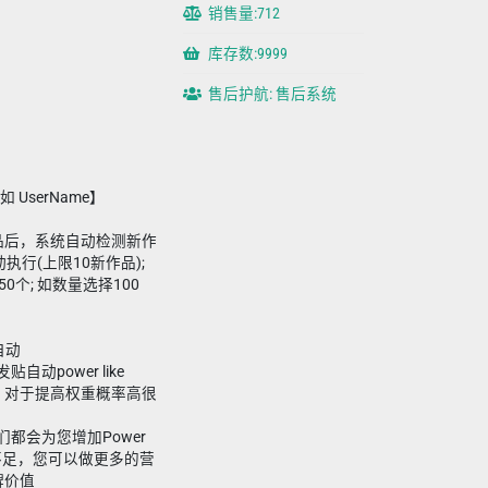
销售量:712
库存数:9999
售后护航: 售后系统
 UserName】
新作品后，系统自动检测新作
执行(上限10新作品);
0个; 如数量选择100
|自动
贴自动power like
要贵一些，对于提高权重概率高很
们都会为您增加Power
数量不足，您可以做更多的营
牌价值