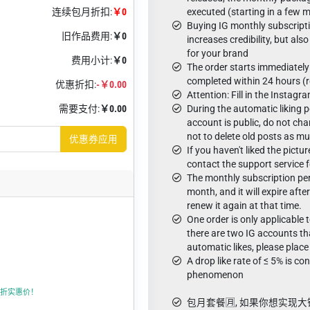
连续包月折扣:
￥0
executed (starting in a few 
Buying IG monthly subscripti
旧作品费用:
￥0
increases credibility, but al
for your brand
费用小计:
￥0
The order starts immediately 
completed within 24 hours (
优惠折扣:
-￥0.00
Attention: Fill in the Instag
需要支付:
￥0.00
During the automatic liking p
account is public, do not ch
not to delete old posts as m
优惠券应用
If you haven't liked the pictu
contact the support service 
The monthly subscription pe
month, and it will expire aft
renew it again at that time.
One order is only applicable 
there are two IG accounts th
automatic likes, please plac
A drop like rate of ≤ 5% is c
phenomenon
折上折实惠价！
包月套餐🈷️, 如果你想实