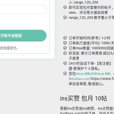
入: range_120_350
即可实现包月套餐内的帖子，从1
view、评论等大锯齿效果
range_120_350 数字
填写账号或链接
订单开始时间(参考): 1小时
订单执行速度(平均): 1080/天
式完成支付。
订单max数量: 1000000(同
好消息: 累计订单费用 超过3
子普票
24小时自动下单-【免注册】 
捷-更保护个人隐私。
您在
[tiktok 刷粉|支持tiktok 刷粉
https://www.
单|foolfans.com]
单信息保密, 敬请放心。
ins买赞 包月 10帖
需要ins买赞或ins刷赞、ins点赞
foolfans.com自助下单。适