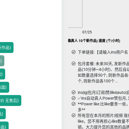
08/07
07/25
Ins包月优质Power like赞套餐(像真人 10个新作品) 速度 (个/小时)
个新作品)
下单链接:【请输入ins用户名 如
)
包月套餐: 未来30天, 发
品(10分钟~4小时)、然后自动
)
如数量选择50个, 则新作品各5
个, 则新作品各100个...
韩国)
ins|ig|包月|订阅|赞|like|auto
✅ins自动真人Power赞包月, 发
特价 无售后)
**Power like 比like
多**
品)
所有您在本月的照片|视频 我
like，您不用再担心like
作品)
销，大力提升您的其他的品