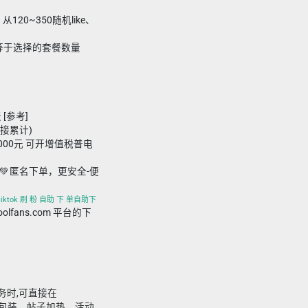
20~350随机like、
要小于等于选择的套餐数量
 [参考]
链接累计)
,000元 可开增值税普电
💚 匿名下单，更安全-便
、tiktok 刷 粉 自助 下 单自助下
foolfans.com 平台的下
服务时,可直接在
合主页包装、帖子加热、活动