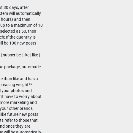
t 30 days, after
stem will automatically
4 hours) and then
(up to a maximum of 10
 selected as 50, then
h; If the quantity is
ill be 100 new posts
 subscribe | like | like |
ike package, automatic
e than like and has a
ncreasing weight**
ll your photos and
n't have to worry about
do more marketing and
 your other brands
 like future new posts
s refer to those that
and once they are
e will be automatically