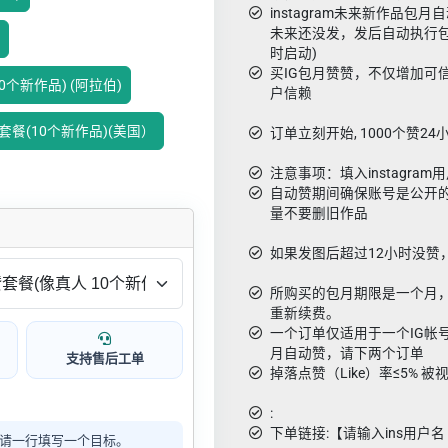
instagram未来新作品包
未来还没发，发后自动执行包
时启动)
买IG包月赞赞，不仅增加可
0个新作品) (阿拉伯)
户信赖
赞套餐(10个新作品)(美国）
订单立刻开始, 1000个赞2
注意事项：填入instagra
自动赞期间确保账号是公开的
量不要删旧作品
如果发图后超过12小时没赞
所购买的包月期限是一个月
重新续费。
一个订单仅适用于一个IG帐
月自动赞，请下两个订单
支持售后工单
掉落点赞（Like）率≤5% 
:
下单链接:【请输入ins用户名 如
请一行填写一个目标。