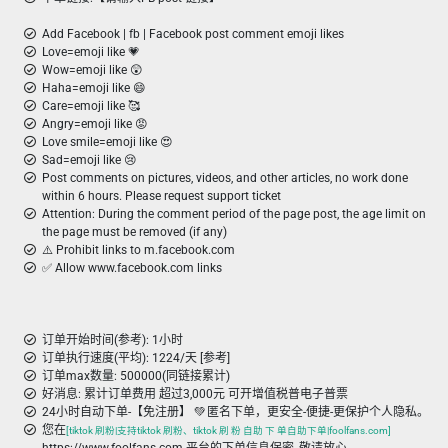
Add Facebook | fb | Facebook post comment emoji likes
Love=emoji like 💗
Wow=emoji like 😲
Haha=emoji like 😄
Care=emoji like 🥰
Angry=emoji like 😡
Love smile=emoji like 😍
Sad=emoji like 😢
Post comments on pictures, videos, and other articles, no work done
within 6 hours. Please request support ticket
Attention: During the comment period of the page post, the age limit on
the page must be removed (if any)
⚠️ Prohibit links to m.facebook.com
✅ Allow www.facebook.com links
订单开始时间(参考): 1小时
订单执行速度(平均): 1224/天 [参考]
订单max数量: 500000(同链接累计)
好消息: 累计订单费用 超过3,000元 可开增值税普电子普票
24小时自动下单-【免注册】 💚 匿名下单，更安全-便捷-更保护个人隐私。
您在
[tiktok 刷粉|支持tiktok 刷粉、tiktok 刷 粉 自助 下 单自助下单|foolfans.com]