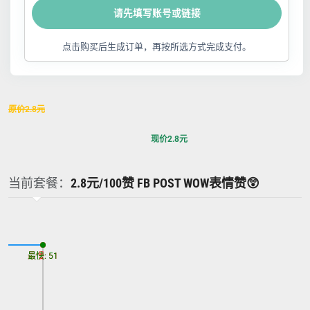
请先填写账号或链接
点击购买后生成订单，再按所选方式完成支付。
原价
2.8
元
现价
2.8
元
当前套餐：
2.8元/100赞 FB POST WOW表情赞😲
最慢: 51
最快: 51