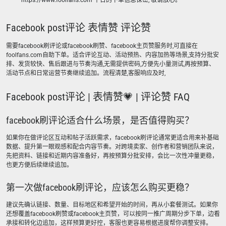
https://www.foolfans.com 平台的下单信息保密, 敬请放心。
Facebook post评论 表情赞 评论赞
需要facebook刷评论或facebook刷赞、facebook主页赞服务时,可直接在
foolfans.com自助下单。适合评论互动、活动预热、内容加热等场景,支持分批安
排、发货较快、售后跟进与节奏沟通,无需提供密码,方便先小量测试,再按预算、
活动节点和日常运营节奏继续追加。流程清楚,客服响应及时,
Facebook post评论 | 表情赞💗 | 评论赞 FAQ
facebook刷评论适合什么场景，是否值得购买？
如果你在做评论区互动和帖子活跃需求，facebook刷评论通常更适合用来补基础
数据、提升第一眼观感和配合内容节奏。对跨境卖家、创作者和营销团队来说，
先把资料、链接和近期内容准备好，再按预算分批安排，会比一次性冲量更稳，
也更方便后续继续追加。
第一次做facebook刷评论，应该怎么购买更稳？
建议先确认链接、数量、目标地区和希望开始的时间，再从小套餐测试。如果你
还想覆盖facebook刷赞或facebook主页赞，可以按同一推广周期分步下单，边看
承接和转化边追加，这样预算更好控，客服也更容易根据进度帮你调整安排。