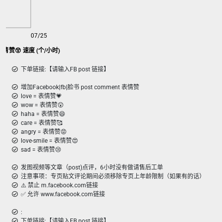
07/25
w表情赞😲 速度 (个/小时)
下单链接:【请输入FB post 链接】
增加Facebook|fb|脸书 post comment 表情赞
love = 表情赞💗
wow = 表情赞😲
haha = 表情赞😄
care = 表情赞🥰
angry = 表情赞😡
love-smile = 表情赞😍
sad = 表情赞😢
发图视频等文章（post)点评，6小时没有做请售后工单
注意事项：专页贴文评论期间必须移除专页上年龄限制（如果有的话）
⚠️ 禁止 m.facebook.com链接
✅ 允许 www.facebook.com链接
:
下单链接:【请输入FB post 链接】