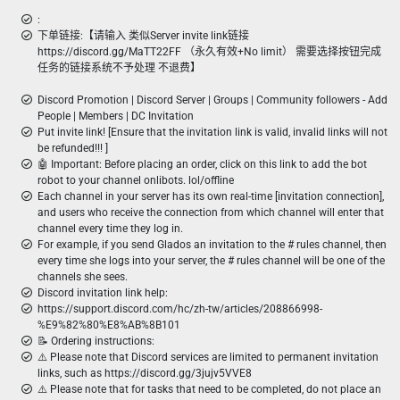
:
下单链接:【请输入 类似Server invite link链接
https://discord.gg/MaTT22FF （永久有效+No limit） 需要选择按钮完成
任务的链接系统不予处理 不退费】
Discord Promotion | Discord Server | Groups | Community followers - Add
People | Members | DC Invitation
Put invite link! [Ensure that the invitation link is valid, invalid links will not
be refunded!!! ]
🤖 Important: Before placing an order, click on this link to add the bot
robot to your channel onlibots. lol/offline
Each channel in your server has its own real-time [invitation connection],
and users who receive the connection from which channel will enter that
channel every time they log in.
For example, if you send Glados an invitation to the # rules channel, then
every time she logs into your server, the # rules channel will be one of the
channels she sees.
Discord invitation link help:
https://support.discord.com/hc/zh-tw/articles/208866998-
%E9%82%80%E8%AB%8B101
📝 Ordering instructions:
⚠️ Please note that Discord services are limited to permanent invitation
links, such as https://discord.gg/3jujv5VVE8
⚠️ Please note that for tasks that need to be completed, do not place an