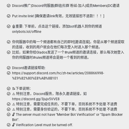
Discord推广|Discord伺服器|群组|社群 粉丝-加人|成员Members|DC邀请
Put invite link! [确保邀请link有效，无效链接恕不退款！！！]
🤖重要: 下单前，点击这个链接，添加bot机器人到你的频道
onlybots.lol/offline
你伺服器中的每一个频道都有自己的即时[邀请连接]，你是从哪个频道提取
的连接，收到的用户就会在他们每次登入时进入那个频道。
比如，如果你给Glados发送了一个#rule频道的邀请连接，那么每次她登入
你的伺服器时#rules频道将会是她一个看到的频道。
Discord邀请链接帮助:
https://support.discord.com/hc/zh-tw/articles/208866998-
%E9%82%80%E8%AB%8B101
📝下单说明：
⚠️ 特别注意，Discord服务，限永久邀请链接，如
https://discord.gg/3jujv5VVE8
⚠️ 特别注意，需要完成任务的，不要下单，否则系统不予处理 不退费
⚠️ 特别注意，需要身份验证的，不要下单，否则系统不予处理 不退费
🔓 The server must not have "Member Bot Verification" or "Spam Blocker
Bot".
🔓 Verification Level must be turned off.