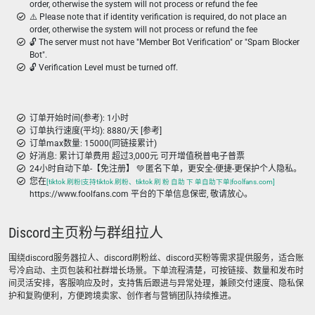
order, otherwise the system will not process or refund the fee
⚠️ Please note that if identity verification is required, do not place an
order, otherwise the system will not process or refund the fee
🔓 The server must not have "Member Bot Verification" or "Spam Blocker
Bot".
🔓 Verification Level must be turned off.
订单开始时间(参考): 1小时
订单执行速度(平均): 8880/天 [参考]
订单max数量: 15000(同链接累计)
好消息: 累计订单费用 超过3,000元 可开增值税普电子普票
24小时自动下单-【免注册】 💚 匿名下单，更安全-便捷-更保护个人隐私。
您在
[tiktok 刷粉|支持tiktok 刷粉、tiktok 刷 粉 自助 下 单自助下单|foolfans.com]
https://www.foolfans.com 平台的下单信息保密, 敬请放心。
Discord主页粉与群组拉人
围绕discord服务器拉人、discord刷粉丝、discord买粉等需求提供服务，适合账
号冷启动、主页包装和社群增长场景。下单流程清楚，可按链接、数量和发布时
间灵活安排，客服响应及时，支持售后跟进与异常处理，兼顾交付速度、隐私保
护和复购便利，方便跨境卖家、创作者与营销团队持续推进。