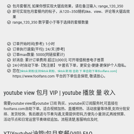
包月套餐🈷️, 如果你想实现大锯齿效果，请在备注输入: range_120_350
即可实现包月套餐内的帖子，从120~350随机like、view、评论等大锯齿效
果
range_120_350 数字要小于等于选择的套餐数量
订单开始时间(参考): 1小时
订单执行速度(平均): 24/天 [参考]
订单max数量: 5000(同链接累计)
好消息: 累计订单费用 超过3,000元 可开增值税普电子普票
24小时自动下单-【免注册】 💚 匿名下单，更安全-便捷-更保护个人隐私。
您在
[tiktok 刷粉|支持tiktok 刷粉、tiktok 刷 粉 自助 下 单自助下单|foolfans.com]
https://www.foolfans.com 平台的下单信息保密, 敬请放心。
youtube view 包月 VIP | youtube 播放 量 收入
需要youtube view或youtube 订阅 购买、youtube买订阅服务时,可直接在
foolfans.com自助下单。适合视频加热、直播预热、活动放量等场景,支持分批安
排、发货较快、售后跟进与节奏沟通,无需提供密码,方便先小量测试,再按预算、
活动节点和日常运营节奏继续追加。流程清楚,客服响应及时,
YT|Youtube|油管|包月套餐(VIP) FAQ