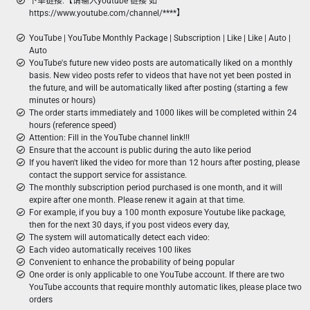
下单链接:【请输入youtube 链接 如
https://www.youtube.com/channel/****】
YouTube | YouTube Monthly Package | Subscription | Like | Like | Auto |
Auto
YouTube's future new video posts are automatically liked on a monthly
basis. New video posts refer to videos that have not yet been posted in
the future, and will be automatically liked after posting (starting a few
minutes or hours)
The order starts immediately and 1000 likes will be completed within 24
hours (reference speed)
Attention: Fill in the YouTube channel link!!!
Ensure that the account is public during the auto like period
If you haven't liked the video for more than 12 hours after posting, please
contact the support service for assistance.
The monthly subscription period purchased is one month, and it will
expire after one month. Please renew it again at that time.
For example, if you buy a 100 month exposure Youtube like package,
then for the next 30 days, if you post videos every day,
The system will automatically detect each video:
Each video automatically receives 100 likes
Convenient to enhance the probability of being popular
One order is only applicable to one YouTube account. If there are two
YouTube accounts that require monthly automatic likes, please place two
orders