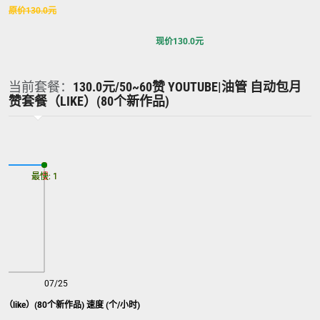
原价
130.0
元
现价
130.0
元
当前套餐：
130.0元/50~60赞 YOUTUBE|油管 自动包月
赞套餐（LIKE）(80个新作品)
最慢: 1
最快: 1
07/25
（like）(80个新作品) 速度 (个/小时)