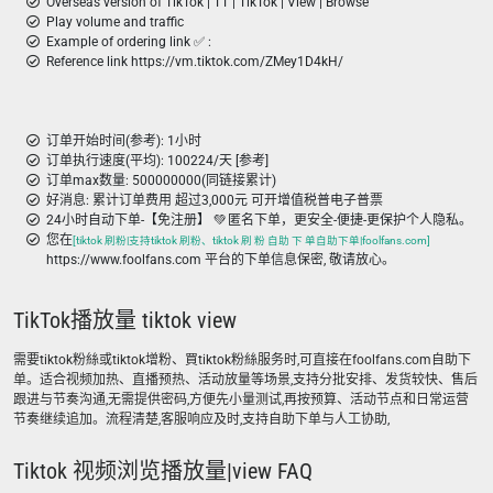
Overseas version of TikTok | TT | TikTok | View | Browse
Play volume and traffic
Example of ordering link ✅ :
Reference link https://vm.tiktok.com/ZMey1D4kH/
订单开始时间(参考): 1小时
订单执行速度(平均): 100224/天 [参考]
订单max数量: 500000000(同链接累计)
好消息: 累计订单费用 超过3,000元 可开增值税普电子普票
24小时自动下单-【免注册】 💚 匿名下单，更安全-便捷-更保护个人隐私。
您在
[tiktok 刷粉|支持tiktok 刷粉、tiktok 刷 粉 自助 下 单自助下单|foolfans.com]
https://www.foolfans.com 平台的下单信息保密, 敬请放心。
TikTok播放量 tiktok view
需要tiktok粉絲或tiktok增粉、買tiktok粉絲服务时,可直接在foolfans.com自助下
单。适合视频加热、直播预热、活动放量等场景,支持分批安排、发货较快、售后
跟进与节奏沟通,无需提供密码,方便先小量测试,再按预算、活动节点和日常运营
节奏继续追加。流程清楚,客服响应及时,支持自助下单与人工协助,
Tiktok 视频浏览播放量|view FAQ