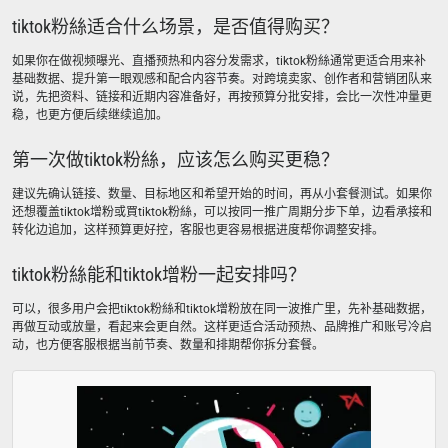
tiktok粉絲适合什么场景，是否值得购买？
如果你在做视频曝光、直播预热和内容分发需求，tiktok粉絲通常更适合用来补
基础数据、提升第一眼观感和配合内容节奏。对跨境卖家、创作者和营销团队来
说，先把资料、链接和近期内容准备好，再按预算分批安排，会比一次性冲量更
稳，也更方便后续继续追加。
第一次做tiktok粉絲，应该怎么购买更稳？
建议先确认链接、数量、目标地区和希望开始的时间，再从小套餐测试。如果你
还想覆盖tiktok增粉或買tiktok粉絲，可以按同一推广周期分步下单，边看承接和
转化边追加，这样预算更好控，客服也更容易根据进度帮你调整安排。
tiktok粉絲能和tiktok增粉一起安排吗？
可以，很多用户会把tiktok粉絲和tiktok增粉放在同一波推广里，先补基础数据，
再做互动或放量，看起来会更自然。这样更适合活动预热、品牌推广和账号冷启
动，也方便客服根据当前节奏、数量和排期帮你拆分套餐。