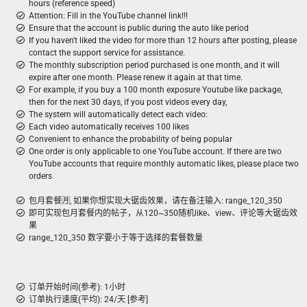
hours (reference speed)
Attention: Fill in the YouTube channel link!!!
Ensure that the account is public during the auto like period
If you haven't liked the video for more than 12 hours after posting, please
contact the support service for assistance.
The monthly subscription period purchased is one month, and it will
expire after one month. Please renew it again at that time.
For example, if you buy a 100 month exposure Youtube like package,
then for the next 30 days, if you post videos every day,
The system will automatically detect each video:
Each video automatically receives 100 likes
Convenient to enhance the probability of being popular
One order is only applicable to one YouTube account. If there are two
YouTube accounts that require monthly automatic likes, please place two
orders
包月套餐🈷️, 如果你想实现大锯齿效果，请在备注输入: range_120_350
即可实现包月套餐内的帖子，从120~350随机like、view、评论等大锯齿效
果
range_120_350 数字要小于等于选择的套餐数量
订单开始时间(参考): 1小时
订单执行速度(平均): 24/天 [参考]