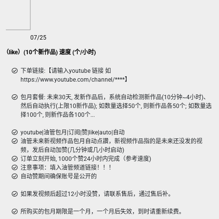
07/25
（like）(10个新作品) 速度 (个/小时)
下单链接:【请输入youtube 链接 如
https://www.youtube.com/channel/****】
包月套餐: 未来30天, 发新作品后，系统自动检测新作品(10分钟~4小时)、
然后自动执行(上限10新作品); 如数量选择50个, 则新作品各50个; 如数量选
择100个, 则新作品各100个...
youtube|油管包月|订阅|赞|like|auto|自动
油管未来新视频作品包月自动点讚，新视频作品指的是未来还没发的视
频，发后自动加赞(几分钟或几小时启动)
订单立刻开始, 1000个赞24小时内完成（参考速度)
注意事项：填入油管频道链接！！！
自动赞期间确保账号是公开的
如果发视频后超过12小时没赞，请联系售后，通过售后补。
所购买的包月期限是一个月，一个月后失效，到时请重新续费。