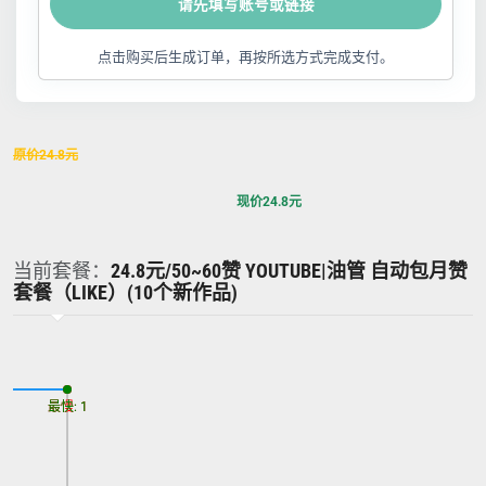
请先填写账号或链接
点击购买后生成订单，再按所选方式完成支付。
原价
24.8
元
现价
24.8
元
当前套餐：
24.8元/50~60赞 YOUTUBE|油管 自动包月赞
套餐（LIKE）(10个新作品)
最慢: 1
最快: 1