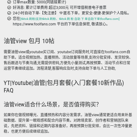
订单max数量: 5000(同链接累计)
好消息: 累计订单费用 超过3,000元 可开增值税普电子普票
24小时自动下单-【免注册】 💚 匿名下单，更安全-便捷-更保护个人隐私。
您在
[tiktok 刷粉|支持tiktok 刷粉、tiktok 刷 粉 自助 下 单自助下单|foolfans.com]
https://www.foolfans.com 平台的下单信息保密, 敬请放心。
油管view 包月 10帖
需要油管view或youtube买订阅、youtube订阅服务时,可直接在foolfans.com自
助下单。适合视频加热、直播预热、活动放量等场景,支持分批安排、发货较快、
售后跟进与节奏沟通,无需提供密码,方便先小量测试,再按预算、活动节点和日常
运营节奏继续追加。流程清楚,客服响应及时,支持自助下单与人工协助,
YT|Youtube|油管|包月套餐(入门套餐10新作品)
FAQ
油管view适合什么场景，是否值得购买？
如果你在做视频曝光、直播预热和内容分发需求，油管view通常更适合用来补基
础数据、提升第一眼观感和配合内容节奏。对跨境卖家、创作者和营销团队来
说，先把资料、链接和近期内容准备好，再按预算分批安排，会比一次性冲量更
稳，也更方便后续继续追加。