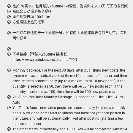
比如, 你买100 包月曝光Youtube like套餐，则当你未来30天 每天的发视频,
系统会自动检测每个视频:
每个视频自动 100个like
方便增强上热门概率
一个订单仅适用于一个油管帐号，如有两个油管都需要包月自动赞，请下
两个订单
:
下单链接:【请输入youtube 链接 如
https://www.youtube.com/channel/****】
Monthly package: For the next 30 days, after publishing new posts, the
system will automatically detect them (10 minutes to 4 hours) and then
execute them automatically (up to a maximum of 10 new posts); If the
quantity is selected as 50, then there will be 50 new posts each; If the
quantity is selected as 100, then there will be 100 new posts each..
YouTube | YouTube Monthly Package | Subscription | Like | Like | Auto |
Auto
YouTube's future new video posts are automatically liked on a monthly
basis. New video posts refer to videos that have not yet been posted in
the future, and will be automatically liked after posting (starting a few
minutes or hours)
The order starts immediately and 1000 likes will be completed within 24