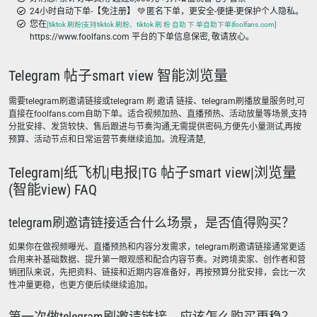
24小时自动下单-【免注册】 💚 匿名下单，更安全-便捷-更保护个人隐私。
您在
[tiktok 刷粉|支持tiktok 刷粉、tiktok 刷 粉 自助 下 单自助下单|foolfans.com]
https://www.foolfans.com 平台的下单信息保密, 敬请放心。
Telegram 帖子smart view 智能浏览量
需要telegram刷邀请链接或telegram 刷 邀请 链接、telegram刷播放量服务时,可
直接在foolfans.com自助下单。适合视频加热、直播预热、活动放量等场景,支持
分批安排、发货较快、售后跟进与节奏沟通,无需提供密码,方便先小量测试,再按
预算、活动节点和日常运营节奏继续追加。流程清楚,
Telegram|纸飞机|电报|TG 帖子smart view|浏览量
(智能view) FAQ
telegram刷邀请链接适合什么场景，是否值得购买？
如果你在做视频曝光、直播预热和内容分发需求，telegram刷邀请链接通常更适
合用来补基础数据、提升第一眼观感和配合内容节奏。对跨境卖家、创作者和营
销团队来说，先把资料、链接和近期内容准备好，再按预算分批安排，会比一次
性冲量更稳，也更方便后续继续追加。
第一次做telegram刷邀请链接，应该怎么购买更稳？