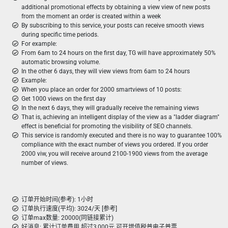
additional promotional effects by obtaining a view view of new posts
from the moment an order is created within a week
By subscribing to this service, your posts can receive smooth views
during specific time periods.
For example:
From 6am to 24 hours on the first day, TG will have approximately 50%
automatic browsing volume.
In the other 6 days, they will view views from 6am to 24 hours
Example:
When you place an order for 2000 smartviews of 10 posts:
Get 1000 views on the first day
In the next 6 days, they will gradually receive the remaining views
That is, achieving an intelligent display of the view as a "ladder diagram"
effect is beneficial for promoting the visibility of SEO channels.
This service is randomly executed and there is no way to guarantee 100%
compliance with the exact number of views you ordered. If you order
2000 viw, you will receive around 2100-1900 views from the average
number of views.
订单开始时间(参考): 1小时
订单执行速度(平均): 3024/天 [参考]
订单max数量: 20000(同链接累计)
好消息: 累计订单费用 超过3,000元 可开增值税普电子普票