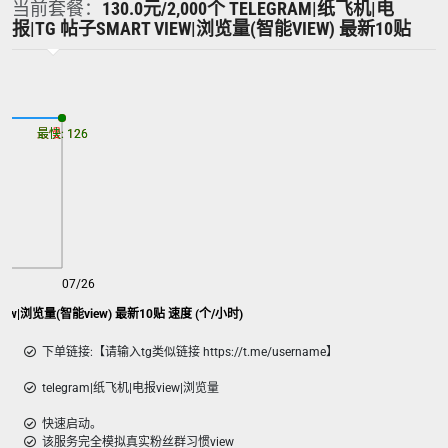
当前套餐：
130.0元/2,000个 TELEGRAM|纸飞机|电
报|TG 帖子SMART VIEW|浏览量(智能VIEW) 最新10贴
最慢: 126
最快: 126
07/26
 view|浏览量(智能view) 最新10贴 速度 (个/小时)
下单链接:【请输入tg类似链接 https://t.me/username】
telegram|纸飞机|电报view|浏览量
快速启动。
该服务完全模拟真实粉丝群习惯view