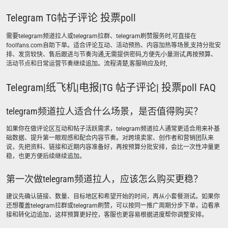
Telegram TG帖子评论 投票poll
需要telegram频道拉人或telegram拉群、telegram刷赞服务时,可直接在
foolfans.com自助下单。适合评论互动、活动预热、内容加热等场景,支持分批安
排、发货较快、售后跟进与节奏沟通,无需提供密码,方便先小量测试,再按预算、
活动节点和日常运营节奏继续追加。流程清楚,客服响应及时,
Telegram|纸飞机|电报|TG 帖子评论| 投票poll FAQ
telegram频道拉人适合什么场景，是否值得购买？
如果你在做评论区互动和帖子活跃需求，telegram频道拉人通常更适合用来补基
础数据、提升第一眼观感和配合内容节奏。对跨境卖家、创作者和营销团队来
说，先把资料、链接和近期内容准备好，再按预算分批安排，会比一次性冲量更
稳，也更方便后续继续追加。
第一次做telegram频道拉人，应该怎么购买更稳？
建议先确认链接、数量、目标地区和希望开始的时间，再从小套餐测试。如果你
还想覆盖telegram拉群或telegram刷赞，可以按同一推广周期分步下单，边看承
接和转化边追加，这样预算更好控，客服也更容易根据进度帮你调整安排。