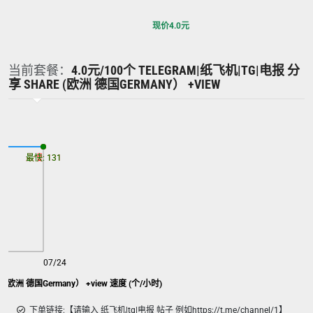
现价
4.0
元
当前套餐：
4.0元/100个 TELEGRAM|纸飞机|TG|电报 分
享 SHARE (欧洲 德国GERMANY） +VIEW
最慢: 131
最快: 131
07/24
飞机|TG|电报 分享 share (欧洲 德国Germany） +view 速度 (个/小时)
下单链接:【请输入 纸飞机|tg|电报 帖子 例如https://t.me/channel/1】