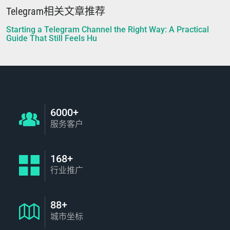
Telegram相关文章推荐
Starting a Telegram Channel the Right Way: A Practical
Guide That Still Feels Hu
6000+
服务客户
168+
行业推广
88+
城市坐标