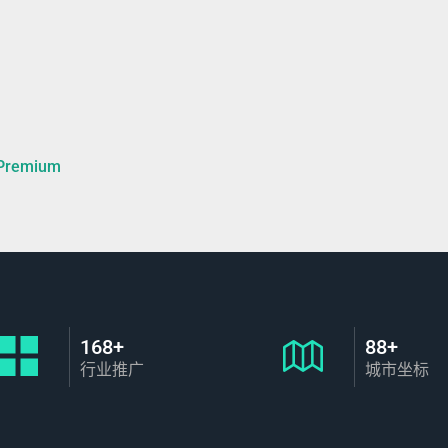
remium
168+
88+
行业推广
城市坐标