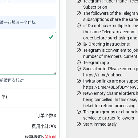
Telegram | Paper Plane | Tele
Subscription
The followers of the Telegr
subscriptions share the same
请一行填写一个目标。
✅ Do not have multiple followe
the same Telegram account.
order before purchasing ano
📝 Ordering instructions:
Telegram is convenient to joi
number of members, currentl
Telegram app
Special note: Please enter a p
https://t.me/aabbcc
前请再次核对。
Invitation links are not supp
https://t.me/+8E6f0DY4NW
New/empty channel orders ha
下单)
being cancelled. In this case
ticket for refund processing.
Telegram groups or channels
订单个数:
0
service to attract followers
Start immediately.
费用小计:
￥0
优惠折扣:
-￥0.00