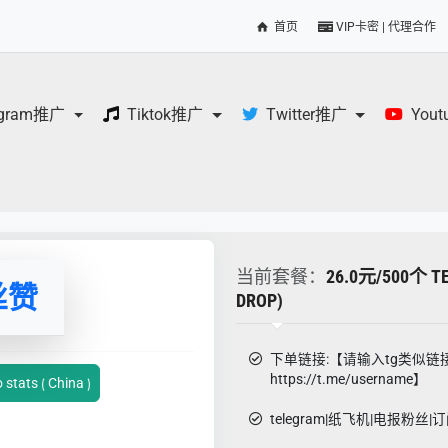
首页
VIP卡密 | 代理合作
egram推广
Tiktok推广
Twitter推广
You
当前套餐：
26.0元/500个 T
丝赞
DROP)
下单链接:【请输入tg类似链
https://t.me/username】
tats ⟮ China ⟯
telegram|纸飞机|电报粉丝|