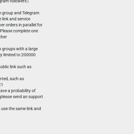
gram followers |
am group and Telegram
 link and service
r orders in parallel for
 Please complete one
ther
n groups with a large
y limited to 200000
ublic link such as
orted, such as
E1
ve a probability of
, please send an support
 use the same link and