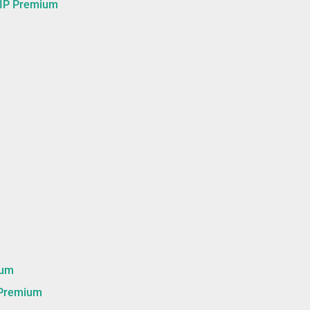
 Premium
um
remium