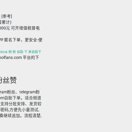
 [参考]
接累计)
,000元 可开增值税普电
💚 匿名下单，更安全-便
、tiktok 刷 粉 自助 下 单自助下
foolfans.com 平台的下
 粉丝赞
ram粉丝、telegram粉
.com自助下单。适合频道
,支持分批安排、发货较
密码,方便先小量测试,
奏继续追加。流程清楚,