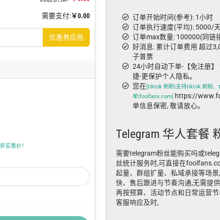
需要支付:
￥0.00
订单开始时间(参考): 1小时
订单执行速度(平均): 5000/天
订单max数量: 100000(同链
优惠券应用
好消息: 累计订单费用 超过3
子普票
24小时自动下单-【免注册】 
捷-更保护个人隐私。
您在
[tiktok 刷粉|支持tiktok 刷粉
https://www.
单|foolfans.com]
单信息保密, 敬请放心。
Telegram 华人套餐
折上折实惠价！
需要telegram粉丝能购买吗或teleg
丝统计服务时,可直接在foolfans
起量、群组扩量、私域承接等场景
快、售后跟进与节奏沟通,无需提供
再按预算、活动节点和日常运营节
客服响应及时,