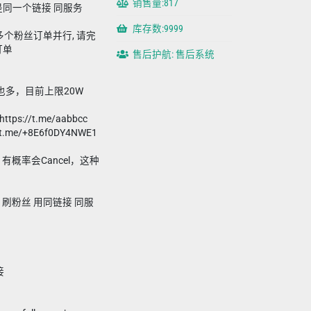
销售量:817
同一个链接 同服务
库存数:9999
要多个粉丝订单并行, 请完
订单
售后护航: 售后系统
数也多，目前上限20W
s://t.me/aabbcc
me/+8E6f0DY4NWE1
订单，有概率会Cancel，这种
。
nnel 刷粉丝 用同链接 同服
接