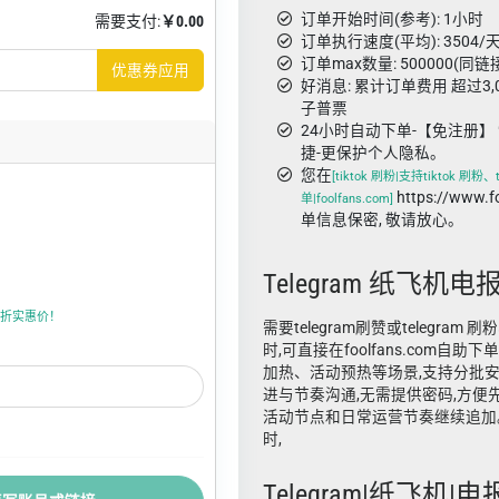
订单开始时间(参考): 1小时
需要支付:
￥0.00
订单执行速度(平均): 3504/天
订单max数量: 500000(同链
优惠券应用
好消息: 累计订单费用 超过3
子普票
24小时自动下单-【免注册】 
捷-更保护个人隐私。
您在
[tiktok 刷粉|支持tiktok 刷粉
https://www.
单|foolfans.com]
单信息保密, 敬请放心。
Telegram 纸飞机电
折上折实惠价！
需要telegram刷赞或telegram 刷
时,可直接在foolfans.com自
加热、活动预热等场景,支持分批
进与节奏沟通,无需提供密码,方便
活动节点和日常运营节奏继续追加
时,
Telegram|纸飞机|