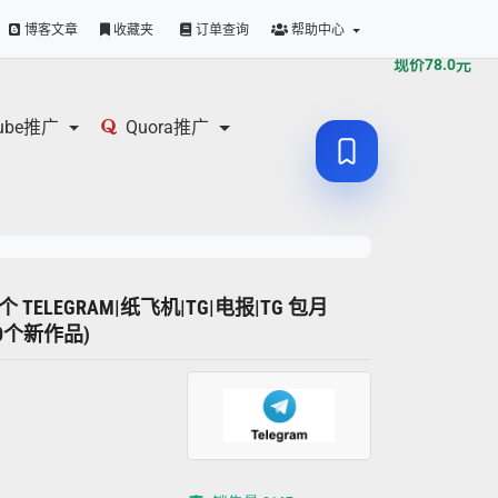
原价
78.0
元
博客文章
收藏夹
订单查询
帮助中心
现价
78.0
元
tube推广
Quora推广
00个 TELEGRAM|纸飞机|TG|电报|TG 包月
80个新作品)