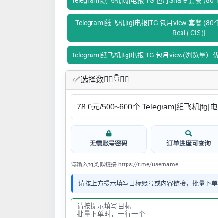
Telegram|纸飞机|tg|电报|TG 包月Share 套餐 (
Telegram|纸飞机|tg|电报|TG 包月view 套餐 (80个新
Real ⟮ CIS ⟯]
Telegram|纸飞机|tg|电报|TG 包月view(浏览量
✅​选择数👇🏻​​👇👇🏻​​
无需账号密码
订单进度可查询
请输入tg类似链接 https://t.me/username
请按上方提示填写目标账号或内容链接；批量下单