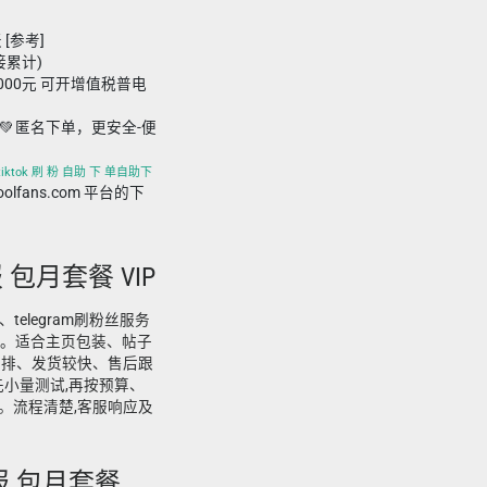
 [参考]
接累计)
,000元 可开增值税普电
💚 匿名下单，更安全-便
、tiktok 刷 粉 自助 下 单自助下
foolfans.com 平台的下
报 包月套餐 VIP
粉、telegram刷粉丝服务
助下单。适合主页包装、帖子
安排、发货较快、售后跟
先小量测试,再按预算、
。流程清楚,客服响应及
电报 包月套餐