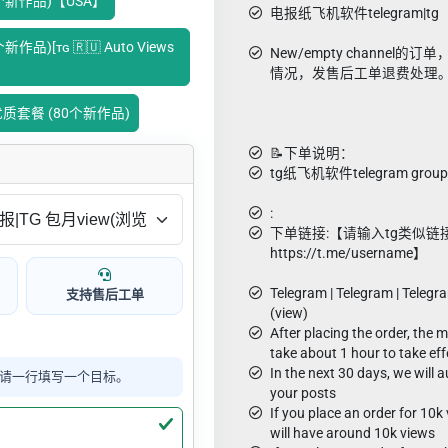
80个新作品)【USA】
电报纸飞机软件telegram|tg
作品)[ᴛɢ 🇷🇺 Auto Views
New/empty channel的
情况，发售后工单退费处理
）优质套餐 (80个新作品)
📝下单说明：
tg纸飞机软件telegram g
:
下单链接:【请输入tg类似链
https://t.me/username】
Telegram | Telegram | Telegr
支持售后工单
(view)
After placing the order, the 
take about 1 hour to take eff
In the next 30 days, we will 
请一行填写一个目标。
your posts
If you place an order for 10
will have around 10k views