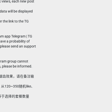
0k views, each new post
data will be displayed
r the link to the TG
am app Telegram | TG
ve a probability of
, please send an support
gram group cannot
, please be informed.
现大锯齿效果，请在备注输
20~350随机like、
要小于等于选择的套餐数量