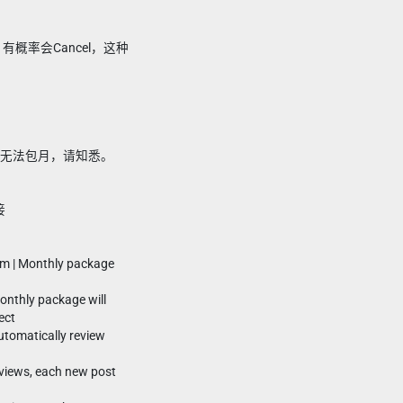
订单，有概率会Cancel，这种
。
roup无法包月，请知悉。
接
am | Monthly package
monthly package will
ect
automatically review
k views, each new post