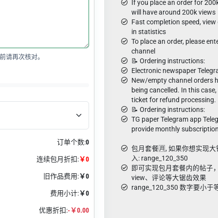
If you place an order for 20
will have around 200k views
Fast completion speed, view 
in statistics
To place an order, please ente
channel
前请再次核对。
📝 Ordering instructions:
Electronic newspaper Telegr
New/empty channel orders ha
being cancelled. In this case
ticket for refund processing.
📝 Ordering instructions:
TG paper Telegram app Tele
provide monthly subscription
订单个数:
0
包月套餐🈷️, 如果你想实
入: range_120_350
连续包月折扣:
￥0
即可实现包月套餐内的帖子，从1
旧作品费用:
￥0
view、评论等大锯齿效果
range_120_350 数字
费用小计:
￥0
优惠折扣:
-￥0.00