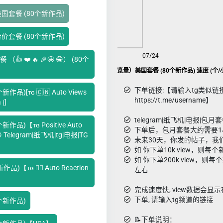
）美国套餐 (80个新作品)
）特价套餐 (80个新作品)
08/06
07/24
 ❤️ 🔥 🎉🤩 😁） (80个
Telegram|纸飞机|tg|电报|TG 包月view(浏览量）美国套餐 (80个新作品) 速度 (个/
下单链接:【请输入tg类似链
作品)[ᴛɢ 🇨🇳 Auto Views
https://t.me/username】
 ⟯]
telegram|纸飞机|电报|包月套餐
新作品)【ᴛɢ Positive Auto
下单后，包月套餐大约需要1
🤩 😁 Telegram|纸飞机|tg|电报|TG
未来30天，你发的帖子，我们
如 你下单10k view，则每个
如 你下单200k view，则每个
)【ᴛɢ ❤️‍🔥 Auto Reaction
左右
完成速度快, view数据会显示在s
下单, 请输入tg频道的链接
80个新作品)
📝下单说明：