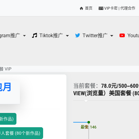
首页
VIP卡密 | 代理合作
egram推广
Tiktok推广
Twitter推广
You
 VIP
包月
当前套餐：
78.0元/500~6
VIEW(浏览量）美国套餐 (
更新时间: 2026-08-06
0个新作品)
最慢: 146
最快: 146
）华人套餐 (80个新作品)