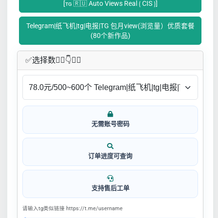
[ᴛɢ 🇷🇺 Auto Views Real ⟮ CIS ⟯]
Telegram|纸飞机|tg|电报|TG 包月view(浏览量）优质套餐
(80个新作品)
✅​选择数👇🏻​​👇👇🏻​​
无需账号密码
订单进度可查询
支持售后工单
请输入tg类似链接 https://t.me/username