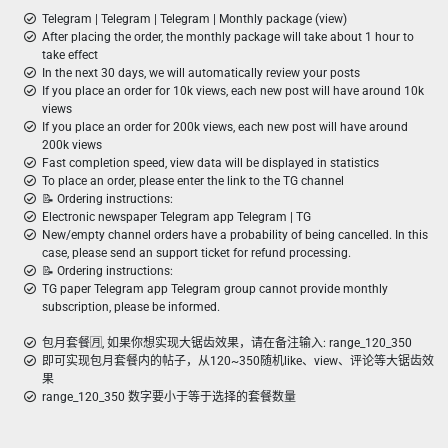
Telegram | Telegram | Telegram | Monthly package (view)
After placing the order, the monthly package will take about 1 hour to
take effect
In the next 30 days, we will automatically review your posts
If you place an order for 10k views, each new post will have around 10k
views
If you place an order for 200k views, each new post will have around
200k views
Fast completion speed, view data will be displayed in statistics
To place an order, please enter the link to the TG channel
📝 Ordering instructions:
Electronic newspaper Telegram app Telegram | TG
New/empty channel orders have a probability of being cancelled. In this
case, please send an support ticket for refund processing.
📝 Ordering instructions:
TG paper Telegram app Telegram group cannot provide monthly
subscription, please be informed.
包月套餐🈷️, 如果你想实现大锯齿效果，请在备注输入: range_120_350
即可实现包月套餐内的帖子，从120~350随机like、view、评论等大锯齿效
果
range_120_350 数字要小于等于选择的套餐数量