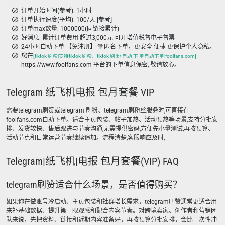
订单开始时间(参考): 1小时
订单执行速度(平均): 100/天 [参考]
订单max数量: 1000000(同链接累计)
好消息: 累计订单费用 超过3,000元 可开增值税普电子普票
24小时自动下单-【免注册】 💚 匿名下单，更安全-便捷-更保护个人隐私。
您在
[tiktok 刷粉|支持tiktok 刷粉、tiktok 刷 粉 自助 下 单自助下单|foolfans.com]
https://www.foolfans.com 平台的下单信息保密, 敬请放心。
Telegram 纸飞机电报 包月套餐 VIP
需要telegram刷赞或telegram 刷粉、telegram刷粉丝服务时,可直接在
foolfans.com自助下单。适合主页包装、帖子加热、活动预热等场景,支持分批安
排、发货较快、售后跟进与节奏沟通,无需提供密码,方便先小量测试,再按预算、
活动节点和日常运营节奏继续追加。流程清楚,客服响应及时,
Telegram|纸飞机|电报 包月套餐(VIP) FAQ
telegram刷赞适合什么场景，是否值得购买？
如果你在做账号冷启动、主页包装和社群增长需求，telegram刷赞通常更适合用
来补基础数据、提升第一眼观感和配合内容节奏。对跨境卖家、创作者和营销团
队来说，先把资料、链接和近期内容准备好，再按预算分批安排，会比一次性冲