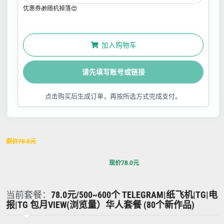
优惠券🎁随机掉落😍
加入购物车
请先填写账号或链接
点击购买后生成订单，再按所选方式完成支付。
原价
78.0
元
现价
78.0
元
当前套餐：
78.0元/500~600个 TELEGRAM|纸飞机|TG|电
报|TG 包月VIEW(浏览量）华人套餐 (80个新作品)