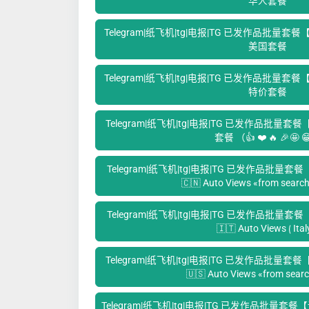
华人套餐
Telegram|纸飞机|tg|电报|TG 已发作品批量套
美国套餐
Telegram|纸飞机|tg|电报|TG 已发作品批量套
特价套餐
Telegram|纸飞机|tg|电报|TG 已发作品批
Telegram|纸飞机|tg|电报|TG 已发作品批量套餐【请输入 账
套餐 （👍 ❤️ 🔥 🎉🤩 
Telegram|纸飞机|tg|电报|TG 已发作品批量套餐
🇨🇳 Auto Views «from search»
Telegram|纸飞机|tg|电报|TG 已发作品批量套餐
🇮🇹 Auto Views ⟮ Italy
Telegram|纸飞机|tg|电报|TG 已发作品批量套餐【
🇺🇸 Auto Views «from searc
Telegram|纸飞机|tg|电报|TG 已发作品批量套