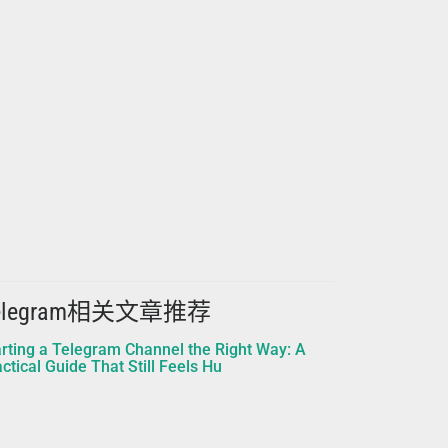
elegram相关文章推荐
arting a Telegram Channel the Right Way: A
ctical Guide That Still Feels Hu