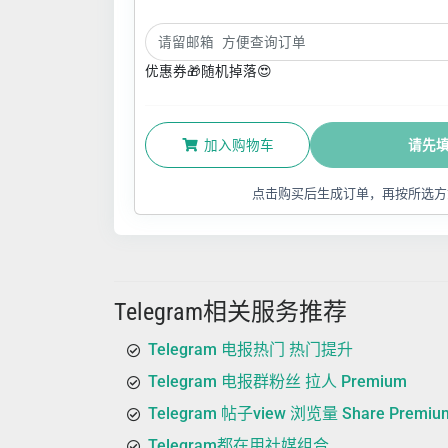
优惠券🎁随机掉落😍
加入购物车
请先
点击购买后生成订单，再按所选方
Telegram相关服务推荐
Telegram 电报热门 热门提升
Telegram 电报群粉丝 拉人 Premium
Telegram 帖子view 浏览量 Share Premiu
Telegram都在用社媒组合