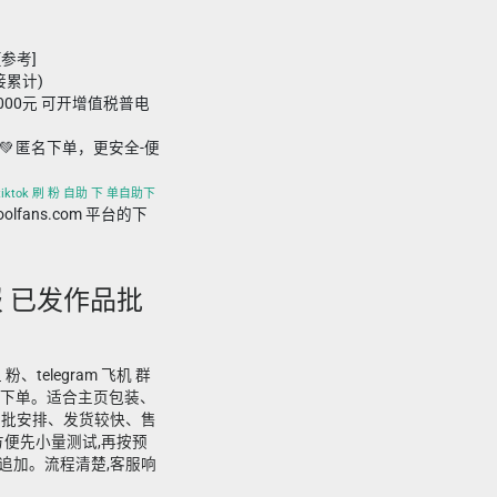
[参考]
接累计)
,000元 可开增值税普电
💚 匿名下单，更安全-便
、tiktok 刷 粉 自助 下 单自助下
foolfans.com 平台的下
电报 已发作品批
上 粉、telegram 飞机 群
m自助下单。适合主页包装、
分批安排、发货较快、售
方便先小量测试,再按预
追加。流程清楚,客服响