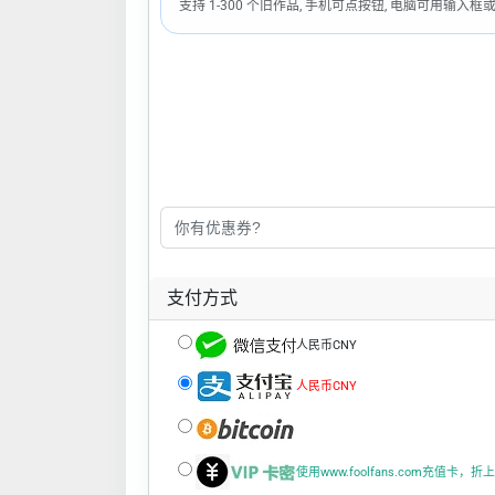
支持 1-300 个旧作品, 手机可点按钮, 电脑可用输入
支付方式
人民币CNY
人民币CNY
使用www.foolfans.com充值卡，