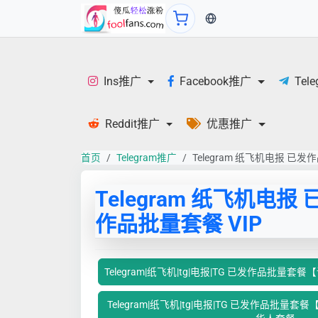
当前语言：中文
Ins推广
Facebook推广
Tel
Reddit推广
优惠推广
首页
Telegram推广
Telegram 纸飞机电报 已发
Telegram 纸飞机电报 
作品批量套餐 VIP
Telegram|纸飞机|tg|电报|TG 已发作品批量套餐
Telegram|纸飞机|tg|电报|TG 已发作品批量套