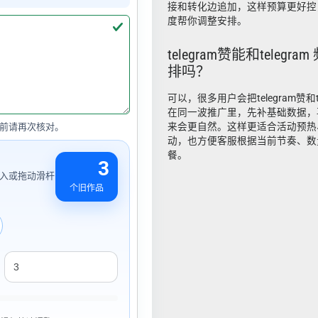
接和转化边追加，这样预算更好控
度帮你调整安排。
telegram赞能和telegr
排吗？
可以，很多用户会把telegram赞和te
在同一波推广里，先补基础数据，
来会更自然。这样更适合活动预热
前请再次核对。
动，也方便客服根据当前节奏、数
餐。
3
输入或拖动滑杆
个旧作品