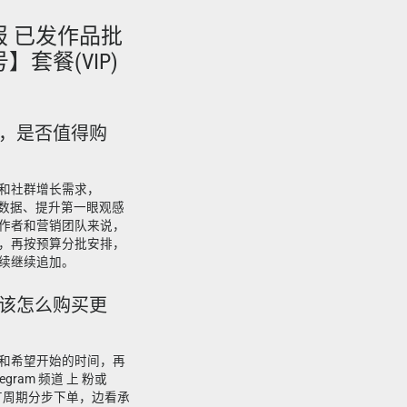
|电报 已发作品批
套餐(VIP)
场景，是否值得购
和社群增长需求，
基础数据、提升第一眼观感
作者和营销团队来说，
，再按预算分批安排，
续继续追加。
，应该怎么购买更
和希望开始的时间，再
ram 频道 上 粉或
一推广周期分步下单，边看承