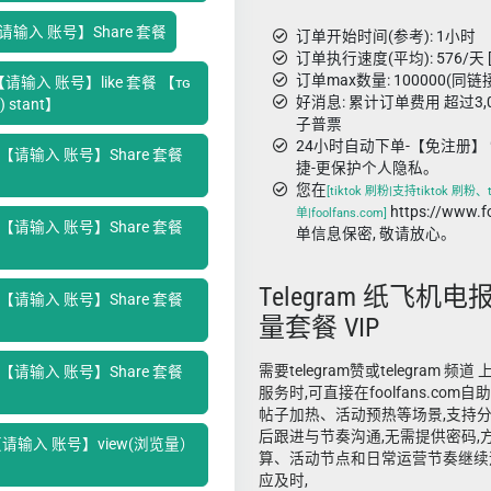
【请输入 账号】Share 套餐
订单开始时间(参考): 1小时
订单执行速度(平均): 576/天 
订单max数量: 100000(同链
【请输入 账号】like 套餐 【ᴛɢ
好消息: 累计订单费用 超过3
rt) stant】
子普票
24小时自动下单-【免注册】 
餐【请输入 账号】Share 套餐
捷-更保护个人隐私。
您在
[tiktok 刷粉|支持tiktok 刷粉
https://www.
单|foolfans.com]
餐【请输入 账号】Share 套餐
单信息保密, 敬请放心。
Telegram 纸飞机
餐【请输入 账号】Share 套餐
量套餐 VIP
需要telegram赞或telegram 频道 
餐【请输入 账号】Share 套餐
服务时,可直接在foolfans.co
帖子加热、活动预热等场景,支持
后跟进与节奏沟通,无需提供密码,
餐【请输入 账号】view(浏览量）
算、活动节点和日常运营节奏继续
应及时,