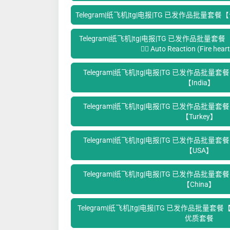
Telegram|纸飞机|tg|电报|TG 已发作品批量套餐
Telegram|纸飞机|tg|电报|TG 已发作品批量套餐
❤️‍🔥 Auto Reaction (Fire hea
Telegram|纸飞机|tg|电报|TG 已发作品批量套
【India】
Telegram|纸飞机|tg|电报|TG 已发作品批量套
【Turkey】
Telegram|纸飞机|tg|电报|TG 已发作品批量套
【USA】
Telegram|纸飞机|tg|电报|TG 已发作品批量套
【China】
Telegram|纸飞机|tg|电报|TG 已发作品批量套
优质套餐