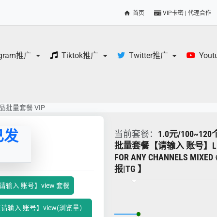
首页
VIP卡密 | 代理合作
egram推广
Tiktok推广
Twitter推广
You
作品批量套餐 VIP
已发
当前套餐：
1.0元/100~1
批量套餐【请输入 账号】LIKE 套
FOR ANY CHANNELS MIXED
报|TG 】
【请输入 账号】view 套餐
更新时间: 2026-08-06
餐【请输入 账号】view(浏览量）