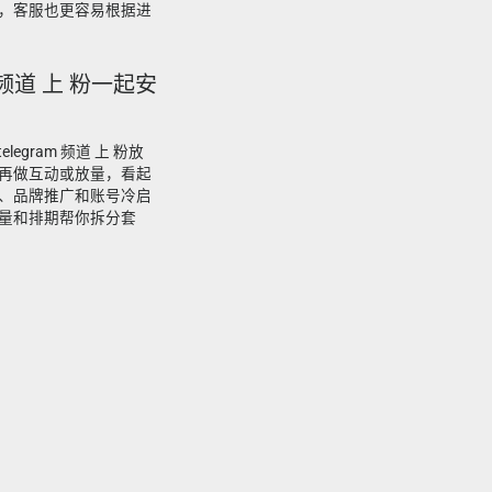
，客服也更容易根据进
am 频道 上 粉一起安
legram 频道 上 粉放
再做互动或放量，看起
、品牌推广和账号冷启
量和排期帮你拆分套