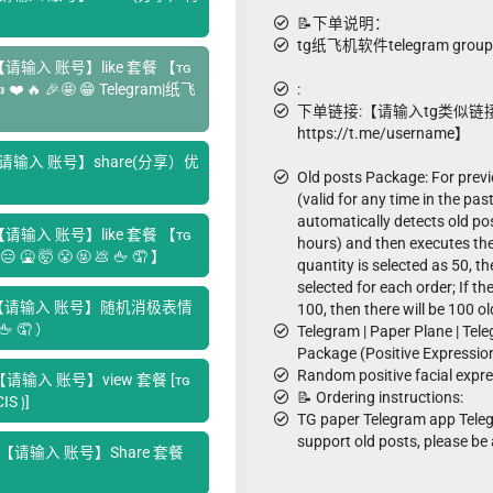
📝下单说明：
tg纸飞机软件telegram g
【请输入 账号】like 套餐 【ᴛɢ
👍 ❤️ 🔥 🎉🤩 😁 Telegram|纸飞
:
下单链接:【请输入tg类似链
https://t.me/username】
餐【请输入 账号】share(分享）优
Old posts Package: For previ
(valid for any time in the pas
automatically detects old po
【请输入 账号】like 套餐 【ᴛɢ
hours) and then executes the
 🤮 🤯 😤 🤬 💩 🖕 🤦 ‍】
quantity is selected as 50, th
selected for each order; If th
量套餐【请输入 账号】随机消极表情
100, then there will be 100 o
🖕 🤦 ‍）
Telegram | Paper Plane | Tele
Package (Positive Expressio
Random positive facial expr
【请输入 账号】view 套餐 [ᴛɢ
📝 Ordering instructions:
IS ⟯]
TG paper Telegram app Tele
support old posts, please be
餐【请输入 账号】Share 套餐