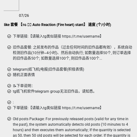
07/26
【ᴛɢ ❤️‍🔥 Auto Reaction (Fire heart) stant】 速度 (个/小时)
下单链接:【请输入tg类似链接 https://t.me/username】
旧作品套餐: 之前发布的作品（过去任何时间的旧作品都有效），系统自动
检测旧作品(10分钟~4小时)、然后自动执行; 如数量选择50个, 则订单选择
的旧作品各50个; 如数量选择100个, 则旧作品各100个...
telegram|纸飞机|电报|旧作品套餐(积极表情)
随机正面表情
📝下单说明：
tg纸飞机软件telegram group无法旧作品，请知悉。
:
下单链接:【请输入tg类似链接 https://t.me/username】
Old posts Package: For previously released posts (valid for any time in
the past), the system automatically detects old posts (10 minutes to 4
hours) and then executes them automatically; If the quantity is selected
as 50, then 50 old posts will be selected for each order; If the quantity is