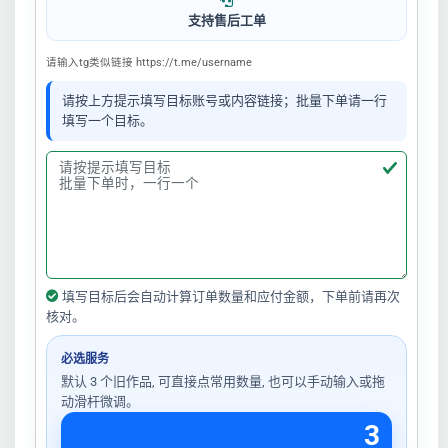
支持售后工单
请输入tg类似链接 https://t.me/username
请按上方提示填写目标账号或内容链接；批量下单请一行
填写一个目标。
填写目标后会自动计算订单数量和应付金额，下单前请再次
核对。
必选服务
默认 3 个旧作品, 可直接点常用数量, 也可以手动输入或拖
动滑杆微调。
3