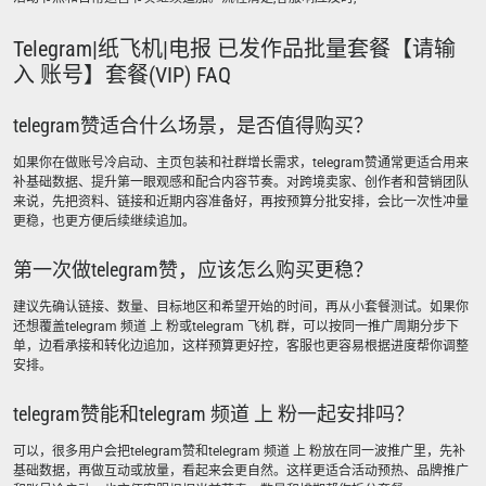
Telegram|纸飞机|电报 已发作品批量套餐【请输
入 账号】套餐(VIP) FAQ
telegram赞适合什么场景，是否值得购买？
如果你在做账号冷启动、主页包装和社群增长需求，telegram赞通常更适合用来
补基础数据、提升第一眼观感和配合内容节奏。对跨境卖家、创作者和营销团队
来说，先把资料、链接和近期内容准备好，再按预算分批安排，会比一次性冲量
更稳，也更方便后续继续追加。
第一次做telegram赞，应该怎么购买更稳？
建议先确认链接、数量、目标地区和希望开始的时间，再从小套餐测试。如果你
还想覆盖telegram 频道 上 粉或telegram 飞机 群，可以按同一推广周期分步下
单，边看承接和转化边追加，这样预算更好控，客服也更容易根据进度帮你调整
安排。
telegram赞能和telegram 频道 上 粉一起安排吗？
可以，很多用户会把telegram赞和telegram 频道 上 粉放在同一波推广里，先补
基础数据，再做互动或放量，看起来会更自然。这样更适合活动预热、品牌推广