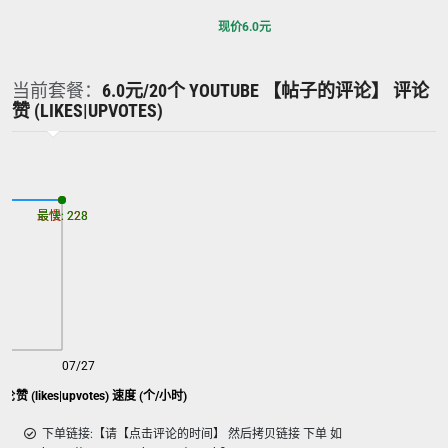
现价
6.0
元
当前套餐：
6.0元/20个 YOUTUBE 【帖子的评论】 评论
赞 (LIKES|UPVOTES)
最慢: 228
最快: 228
07/27
 (likes|upvotes) 速度 (个/小时)
下单链接:【请【点击评论的时间】 然后拷贝链接 下单 如