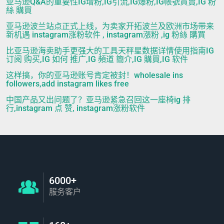
亚马逊Q&A的重要性IG增粉,IG引流,IG爆粉,IG帳號買賣,IG 粉
絲 購買
亚马逊波兰站点正式上线，为卖家开拓波兰及欧洲市场带来
新机遇 instagram涨粉软件 , instagram漲粉 ,ig 粉絲 購買
比亚马逊海卖助手更强大的工具天秤星数据详情使用指南IG
订阅 购买,IG 如何 推广,IG 頻道 簡介,IG 購買,IG 软件
这样搞，你的亚马逊账号肯定被封！wholesale ins
followers,add instagram likes free
中国产品又出问题了？亚马逊紧急召回这一座椅ig 排
行,instagram 点 赞, instagram涨粉软件
6000+
服务客户