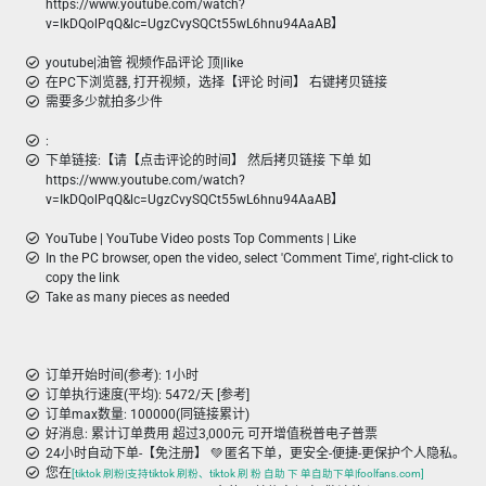
https://www.youtube.com/watch?
v=IkDQolPqQ&lc=UgzCvySQCt55wL6hnu94AaAB】
youtube|油管 视频作品评论 顶|like
在PC下浏览器, 打开视频，选择【评论 时间】 右键拷贝链接
需要多少就拍多少件
:
下单链接:【请【点击评论的时间】 然后拷贝链接 下单 如
https://www.youtube.com/watch?
v=IkDQolPqQ&lc=UgzCvySQCt55wL6hnu94AaAB】
YouTube | YouTube Video posts Top Comments | Like
In the PC browser, open the video, select 'Comment Time', right-click to
copy the link
Take as many pieces as needed
订单开始时间(参考): 1小时
订单执行速度(平均): 5472/天 [参考]
订单max数量: 100000(同链接累计)
好消息: 累计订单费用 超过3,000元 可开增值税普电子普票
24小时自动下单-【免注册】 💚 匿名下单，更安全-便捷-更保护个人隐私。
您在
[tiktok 刷粉|支持tiktok 刷粉、tiktok 刷 粉 自助 下 单自助下单|foolfans.com]