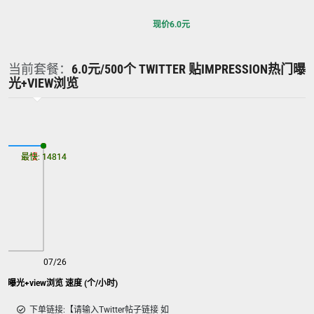
现价
6.0
元
当前套餐：
6.0元/500个 TWITTER 贴IMPRESSION热门曝
光+VIEW浏览
最慢: 14814
最快: 14814
07/26
Twitter 贴impression热门曝光+view浏览 速度 (个/小时)
下单链接:【请输入Twitter帖子链接 如