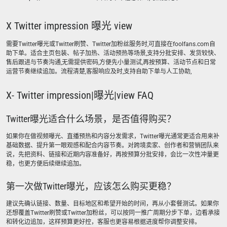
X Twitter impression 曝光 view
需要Twitter曝光或Twitter刷赞、Twitter加粉丝服务时,可直接在foolfans.com自
助下单。适合主页包装、帖子加热、活动预热等场景,支持分批安排、发货较快、
售后跟进与节奏沟通,无需提供密码,方便先小量测试,再按预算、活动节点和日常
运营节奏继续追加。流程清楚,客服响应及时,支持自助下单与人工协助,
X- Twitter impression|曝光|view FAQ
Twitter曝光适合什么场景，是否值得购买？
如果你在做视频曝光、直播预热和内容分发需求，Twitter曝光通常更适合用来补
基础数据、提升第一眼观感和配合内容节奏。对跨境卖家、创作者和营销团队来
说，先把资料、链接和近期内容准备好，再按预算分批安排，会比一次性冲量更
稳，也更方便后续继续追加。
第一次做Twitter曝光，应该怎么购买更稳？
建议先确认链接、数量、目标地区和希望开始的时间，再从小套餐测试。如果你
还想覆盖Twitter刷赞或Twitter加粉丝，可以按同一推广周期分步下单，边看承接
和转化边追加，这样预算更好控，客服也更容易根据进度帮你调整安排。